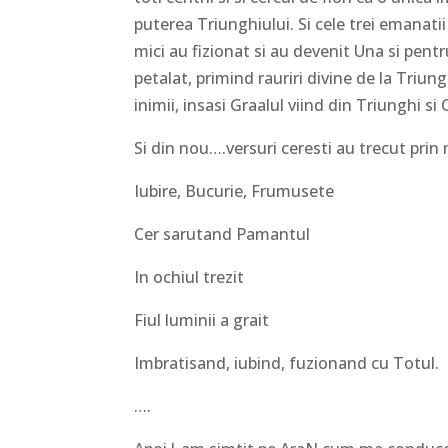
puterea Triunghiului. Si cele trei emanatii
mici au fizionat si au devenit Una si pent
petalat, primind rauriri divine de la Tri
inimii, insasi Graalul viind din Triunghi si
Si din nou….versuri ceresti au trecut prin
Iubire, Bucurie, Frumusete
Cer sarutand Pamantul
In ochiul trezit
Fiul luminii a grait
Imbratisand, iubind, fuzionand cu Totul.
….