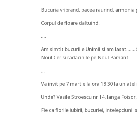
Bucuria vribrand, pacea raurind, armonia 
Corpul de floare daltuind.
….
Am simtit bucuriile Unimii si am lasat…….
Noul Cer si radacinile pe Noul Pamant.
…
Va invit pe 7 martie la ora 18 30 la un atel
Unde? Vasile Stroescu nr 14, langa Foiso
Fie ca florile iubirii, bucuriei, intelepciuni