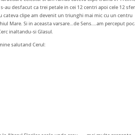
 s-au desfacut ca trei petale in cei 12 centri apoi cele 12 sfe
ru cateva clipe am devenit un triunghi mai mic cu un centru
unghiul Mare. Si in aceasta varsare…de Sens….am perceput poc
 Cerc inaltandu-si Glasul.
 mine salutand Cerul: