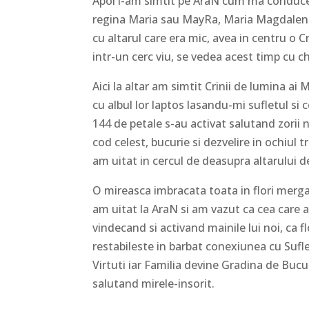
Apoi l-am simtit pe AraN cum ma conduce 
regina Maria sau MayRa, Maria Magdalena
cu altarul care era mic, avea in centru o 
intr-un cerc viu, se vedea acest timp cu c
Aici la altar am simtit Crinii de lumina ai 
cu albul lor laptos lasandu-mi sufletul si 
144 de petale s-au activat salutand zorii n
cod celest, bucurie si dezvelire in ochiul 
am uitat in cercul de deasupra altarului de
O mireasca imbracata toata in flori merga
am uitat la AraN si am vazut ca cea care ave
vindecand si activand mainile lui noi, ca fl
restabileste in barbat conexiunea cu Suf
Virtuti iar Familia devine Gradina de Bucu
salutand mirele-insorit.