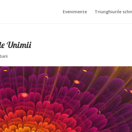
Evenimente
Triunghiurile schi
ile Unimii
barii