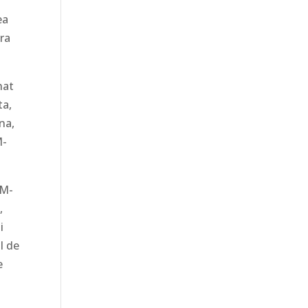
ea
pra
nat
ta,
na,
M-
 M-
,
i
l de
e