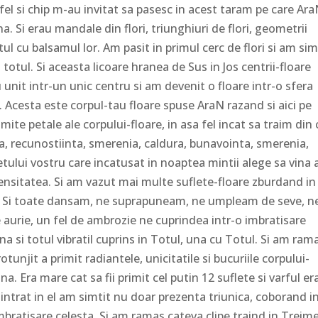
 fel si chip m-au invitat sa pasesc in acest taram pe care Ara
a. Si erau mandale din flori, triunghiuri de flori, geometrii
ul cu balsamul lor. Am pasit in primul cerc de flori si am sim
tul. Si aceasta licoare hranea de Sus in Jos centrii-floare
 unit intr-un unic centru si am devenit o floare intr-o sfera
. Acesta este corpul-tau floare spuse AraN razand si aici pe
ite petale ale corpului-floare, in asa fel incat sa traim din 
ea, recunostiinta, smerenia, caldura, bunavointa, smerenia,
etului vostru care incatusat in noaptea mintii alege sa vina a
mensitatea. Si am vazut mai multe suflete-floare zburdand in
esti. Si toate dansam, ne suprapuneam, ne umpleam de seve, n
aurie, un fel de ambrozie ne cuprindea intr-o imbratisare
a si totul vibratil cuprins in Totul, una cu Totul. Si am ram
tunjit a primit radiantele, unicitatile si bucuriile corpului-
a. Era mare cat sa fii primit cel putin 12 suflete si varful er
 intrat in el am simtit nu doar prezenta triunica, coborand i
a imbratisare celesta. Si am ramas cateva clipe traind in Treime