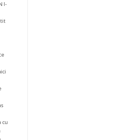
N l-
tit
ce
ici
e
as
a cu
n
,