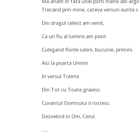
Ma aflam in fata unei porti inalte alb-argi
Trecand prin mine, cateva versuri aurite ca
Din dragul celest am venit,
Ca un fiu al luminii am pasit
Culegand florile iubirii, bucuriei, primirii.
Aici la poarta Unimii
In versul Treimii
Din Tot cu Toate graiesc.
Cuvantul Domnului il rostesc
Dezvelind in Om, Cerul.
…..