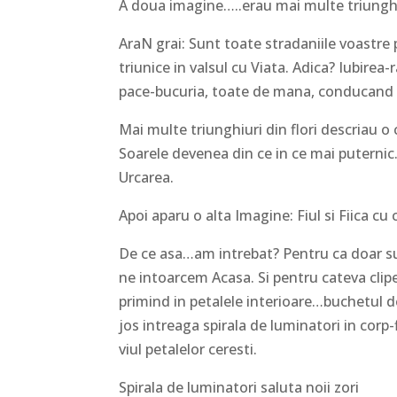
A doua imagine…..erau mai multe triunghiu
AraN grai: Sunt toate stradaniile voastre 
triunice in valsul cu Viata. Adica? Iubir
pace-bucuria, toate de mana, conducand O
Mai multe triunghiuri din flori descriau o
Soarele devenea din ce in ce mai puternic
Urcarea.
Apoi aparu o alta Imagine: Fiul si Fiica cu
De ce asa…am intrebat? Pentru ca doar suf
ne intoarcem Acasa. Si pentru cateva clipe
primind in petalele interioare…buchetul d
jos intreaga spirala de luminatori in cor
viul petalelor ceresti.
Spirala de luminatori saluta noii zori