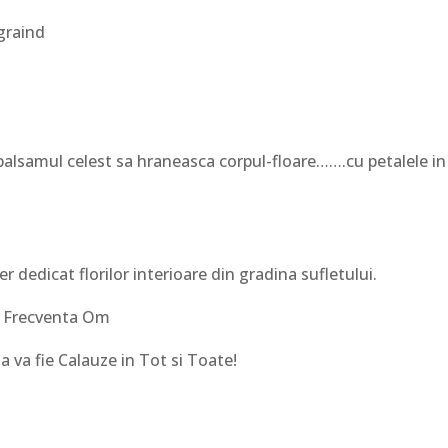
graind
balsamul celest sa hraneasca corpul-floare…….cu petalele in
ier dedicat florilor interioare din gradina sufletului.
r, Frecventa Om
i sa va fie Calauze in Tot si Toate!