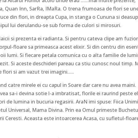
la Altarul Florilor acolo unde erau ……mai multe prezente,
, Quan Inn, SarRa, IMaRa. O trena frumoasa de flori se un
Cruce din flori, in dreapta Cupa, in stanga o Cununa si deasu
hipul lui derulandu-se sub forma de culori si mirosuri.
Maicii si prezenta ei radianta. Si pentru cateva clipe am fuzio
corpul-floare sa primeasca acest elixir. Si din centru din esen
oii lumi. Si fiecare petala comunica cu o alta familie de lumi
trezit. Si aceste deschideri pareau ca stiu cunosc noul timp. 
 flori si am vazut trei imagini…..
nd catre mirele ei cu capul in Soare dar care nu avea maini.
a sa-i devina sotie l-a imbratisat, florile ei raurind peste el
ori de lumina in bucuria regasirii. AraN imi spuse: Fiica Unimi
letul Universal, Mama Divina. Prin ea Omul primeste Buchetu
rii Ceresti. Aceasta este intoarcerea Acasa, cu sufletul-floar