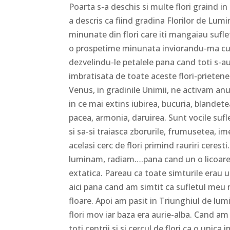
Poarta s-a deschis si multe flori graind in
a descris ca fiind gradina Florilor de Lumin
minunate din flori care iti mangaiau suflet
o prospetime minunata inviorandu-ma cu to
dezvelindu-le petalele pana cand toti s-au
imbratisata de toate aceste flori-prietene
Venus, in gradinile Unimii, ne activam anum
in ce mai extins iubirea, bucuria, blandet
pacea, armonia, daruirea. Sunt vocile sufl
si sa-si traiasca zborurile, frumusetea, i
acelasi cerc de flori primind rauriri cer
luminam, radiam….pana cand un o licoare 
extatica. Pareau ca toate simturile erau un
aici pana cand am simtit ca sufletul meu ro
floare. Apoi am pasit in Triunghiul de lumin
flori mov iar baza era aurie-alba. Cand am
toti centrii si si cercul de flori ca o unic