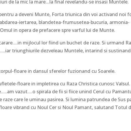
ri de la mic la mare…la final revelandu-se insasi Muntele.
pentru a deveni Munte, Forta triunica din voi activand noi f
ea-rabdarea-iertarea, blandetea-frumusetea-bucuria, armonia-
mul in opera de prefacere spre varful lui de Munte.
 carare….in mijlocul lor fiind un buchet de raze. Si urmand R
…..iar triunghiurile dezveleau Muntele, intarind si sustinan
 corpul-floare in dansul sferelor fuzionand cu Soarele.
letele-floare in impletirea cu Raza Christica cunosc Valsul.
…..am vazut….o spirala de fii si fiice unind Cerul cu Pamant
e raze care le uminau pasirea. Si lumina patrundea de Sus 
p-floare vibrand cu Noul Cer si Noul Pamant, salutand Totul 