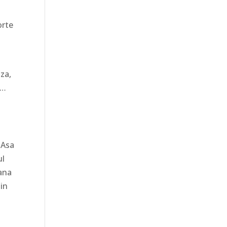
orte
aza,
d…
 Asa
ul
pana
din