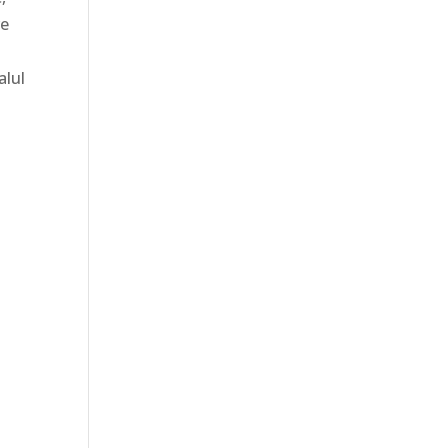
re
alul