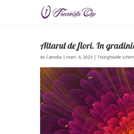
Altarul de flori. In gradin
de
Camelia
|
mart. 4, 2023
|
Triunghiurile schim