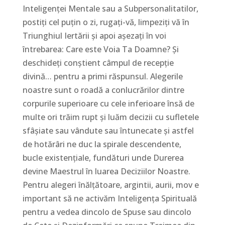
Inteligenței Mentale sau a Subpersonalitatilor,
postiți cel puțin o zi, rugați-vă, limpeziți vă în
Triunghiul Iertării și apoi așezați în voi
întrebarea: Care este Voia Ta Doamne? Și
deschideți conștient câmpul de recepție
divină… pentru a primi răspunsul. Alegerile
noastre sunt o roadă a conlucrărilor dintre
corpurile superioare cu cele inferioare însă de
multe ori trăim rupt și luăm decizii cu sufletele
sfâșiate sau vândute sau întunecate și astfel
de hotărâri ne duc la spirale descendente,
bucle existențiale, fundături unde Durerea
devine Maestrul în luarea Deciziilor Noastre.
Pentru alegeri înălțătoare, argintii, aurii, mov e
important să ne activăm Inteligența Spirituală
pentru a vedea dincolo de Spuse sau dincolo