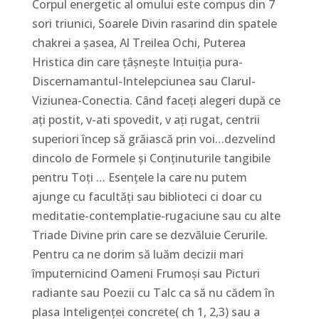
Corpul energetic al omului este compus din 7
sori triunici, Soarele Divin rasarind din spatele
chakrei a șasea, Al Treilea Ochi, Puterea
Hristica din care țâșnește Intuiția pura-
Discernamantul-Intelepciunea sau Clarul-
Viziunea-Conectia. Când faceți alegeri după ce
ați postit, v-ati spovedit, v ați rugat, centrii
superiori încep să grăiască prin voi…dezvelind
dincolo de Formele și Conținuturile tangibile
pentru Toți … Esențele la care nu putem
ajunge cu facultăți sau biblioteci ci doar cu
meditatie-contemplatie-rugaciune sau cu alte
Triade Divine prin care se dezvăluie Cerurile.
Pentru ca ne dorim să luăm decizii mari
împuternicind Oameni Frumoși sau Picturi
radiante sau Poezii cu Talc ca să nu cădem în
plasa Inteligenței concrete( ch 1, 2,3) sau a