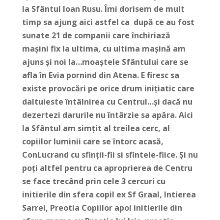
la Sfântul Ioan Rusu. Îmi dorisem de mult
timp sa ajung aici astfel ca după ce au fost
sunate 21 de companii care închiriază
mașini fix la ultima, cu ultima mașină am
ajuns și noi la…moaștele Sfântului care se
afla în Evia pornind din Atena. E firesc sa
existe provocări pe orice drum inițiatic care
daltuieste întâlnirea cu Centrul…și dacă nu
dezertezi darurile nu întârzie sa apăra. Aici
la Sfântul am simțit al treilea cerc, al
copiilor luminii care se întorc acasă,
ConLucrand cu sfinții-fii si sfintele-fiice. Și nu
poți altfel pentru ca aproprierea de Centru
se face trecând prin cele 3 cercuri cu
initierile din sfera copil ex Sf Graal, Intierea
Sarrei, Preotia Copiilor apoi initierile din