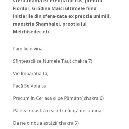
sfera-mama ex Preoția lui Isis, preotia
Florilor, Grădina Maici ultimele fiind
initierile din sfera-tata ex preotia unimiii,
maestria Shambalei, preotia lui
Melchisedec et
c
Familie divina
Sfințească se Numele Tău( chakra 7)
Vie Împărăția ta,
Facă Se Voia ta
Precum în Cer așa și pe Pământ( chakra 6)
Pâinea noastră cea intru ființă de lumina
Da ne o noua astăzi( chakra 5)