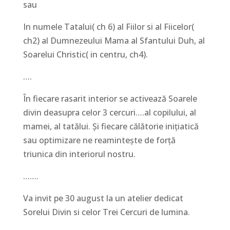
sau
In numele Tatalui( ch 6) al Fiilor si al Fiicelor(
ch2) al Dumnezeului Mama al Sfantului Duh, al
Soarelui Christic( in centru, ch4).
….
În fiecare rasarit interior se activează Soarele
divin deasupra celor 3 cercuri….al copilului, al
mamei, al tatălui. Și fiecare călătorie inițiatică
sau optimizare ne reamintește de forță
triunica din interiorul nostru.
…….
Va invit pe 30 august la un atelier dedicat
Sorelui Divin si celor Trei Cercuri de lumina.