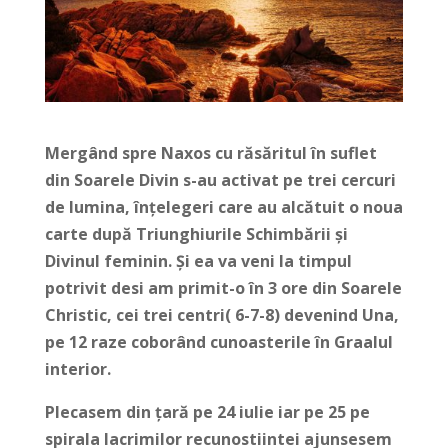
Mergând spre Naxos cu răsăritul în suflet
din Soarele Divin s-au activat pe trei cercuri
de lumina, înțelegeri care au alcătuit o noua
carte după Triunghiurile Schimbării și
Divinul feminin. Și ea va veni la timpul
potrivit desi am primit-o în 3 ore din Soarele
Christic, cei trei centri( 6-7-8) devenind Una,
pe 12 raze coborând cunoasterile în Graalul
interior.
Plecasem din țară pe 24 iulie iar pe 25 pe
spirala lacrimilor recunostiintei ajunsesem