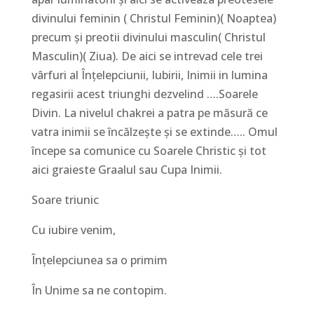
divinului feminin ( Christul Feminin)( Noaptea)
precum și preotii divinului masculin( Christul
Masculin)( Ziua). De aici se intrevad cele trei
vârfuri al Înțelepciunii, Iubirii, Inimii in lumina
regasirii acest triunghi dezvelind ….Soarele
Divin. La nivelul chakrei a patra pe măsură ce
vatra inimii se încălzește și se extinde….. Omul
începe sa comunice cu Soarele Christic și tot
aici graieste Graalul sau Cupa Inimii.
Soare triunic
Cu iubire venim,
Înțelepciunea sa o primim
În Unime sa ne contopim.