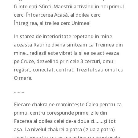
fi Înțelepți-Sfinti-Maestrii activând în noi primul
cerc, Întoarcerea Acasă, al doilea cerc
Întregirea, al treilea cerc Unimea!
In starea de interioritate repetand in mine
aceasta Raurire divina simteam ca Treimea din
mine…radiază este vibratila și ea se activeaza
pe Cruce, dezvelind prin cele 3 cercuri, omul
regăsit, conectat, centrat, Trezitul sau omul cu
O mare.
……..
Fiecare chakra ne reamintește Calea pentru ca
primul centru corespunde primei zile din
Facerea al doilea celei de-a doua zi…….și tot
așa. La nivelul chakrei a patra ( ziua a patra)
apar luminatorii și aici se activeaza preotesele