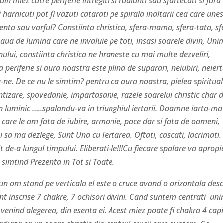
n miez catre periferie intregiti si radianti sau sfartecati si fara
arnicuti pot fi vazuti catarati pe spirala inaltarii cea care une
ezenta sau varful?
Constiinta christica, sfera-mama, sfera-tata, sf
eaua de lumina care ne invaluie pe toti, insasi soarele divin, Uni
ului, constiinta christica ne hraneste cu mai multe dezveliri,
a periferie si aura noastra este plina de suparari, neiubiri, neiert
-ne. De ce nu le simtim? pentru ca aura noastra, pielea spiritua
ntizare, spovedanie, impartasanie, razele soarelui christic char 
on luminic …..spalandu-va in triunghiul iertarii. Doamne iarta-ma 
 care le am fata de iubire, armonie, pace dar si fata de oameni,
i sa ma dezlege, Sunt Una cu Iertarea. Oftati, cascati, lacrimati.
t de-a lungul timpului. Eliberati-le!!!Cu fiecare spalare va apropi
 simtind Prezenta in Tot si Toate.
m stand pe verticala el este o cruce avand o orizontala desc
unt inscrise 7 chakre, 7 ochisori divini. Cand suntem centrati un
 venind alegerea, din esenta ei. Acest miez poate fi chakra 4 cap