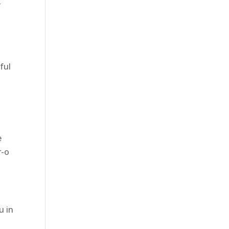
-
ful
e
r-o
u in