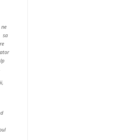
a ne
, sa
re
gator
alp
.
i,
nd
pul