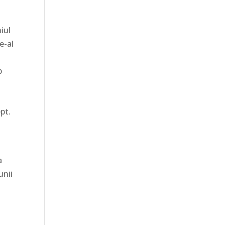
iul
e-al
p
ept.
a
unii