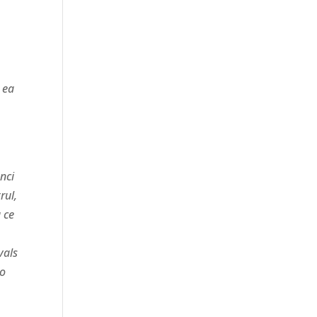
a
n ea
unci
rul,
a ce
vals
 o