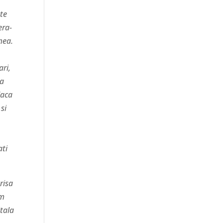
ste
era-
mea.
ari,
la
daca
si
ati
risa
im
itala