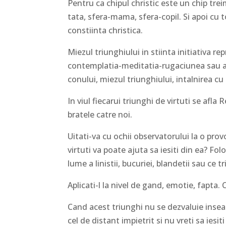
Pentru ca chipul christic este un chip tre
tata, sfera-mama, sfera-copil. Si apoi cu
constiinta christica.
Miezul triunghiului in stiinta initiativa r
contemplatia-meditatia-rugaciunea sau a
conului, miezul triunghiului, intalnirea cu 
In viul fiecarui triunghi de virtuti se afla
bratele catre noi.
Uitati-va cu ochii observatorului la o prov
virtuti va poate ajuta sa iesiti din ea? Fo
lume a linistii, bucuriei, blandetii sau c
Aplicati-l la nivel de gand, emotie, fapta. 
Cand acest triunghi nu se dezvaluie inseam
cel de distant impietrit si nu vreti sa iesit