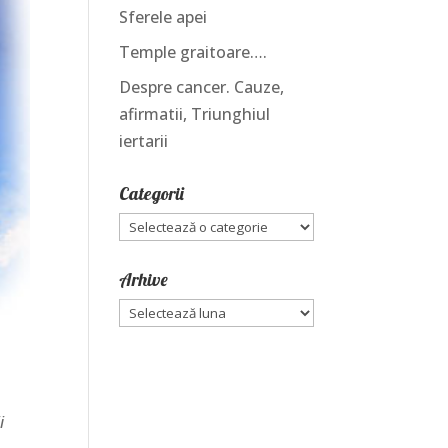
Sferele apei
Temple graitoare….
Despre cancer. Cauze,
afirmatii, Triunghiul
iertarii
Categorii
Categorii
Arhive
Arhive
i