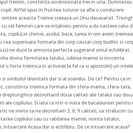
hipul treimic, constiinta ascensionata trei in una, Dumnezeu
opil. Altfel spus in fruntea tuturor se afla o conducere
e, simtire aceasta Treime creeaza un Unu desavarsit. Triungh
n cu cel feminin care se intalnesc pentru a da nastere celui d
ata, copilul,in chimie, acidul, baza, sarea in om avem treimea
i cea superioara formata din corp cauzal-corp budhic si cor
n sus) ne duce la armonia perfecta sugerand omul echilibrat,
milia divina fermitatea tatalui, iubirea mamei si inocenta
 o forta treimica in actiune( la fel ca si apostoliii) un intel
 si simbolul divinitatii dar si al soarelui. De ce? Pentru ca in
stic, constiinta treimica formata din sfera-mama, sfera-tata,
ri dreptunghice dezvoltand doua calitati ale tatalui sau dou
i ale copilului. Si iata ca intr-o viata de bacalaureat pentru 
istic ne invita sa ne dezvoltam 3, 6, 9 calitati, sa stralucim cu
itatea copilului sau cu rabdarea mamei, vointa tatalui,
, intoarcere Acasa dar si echilibru. De ce intoarcere acasa?