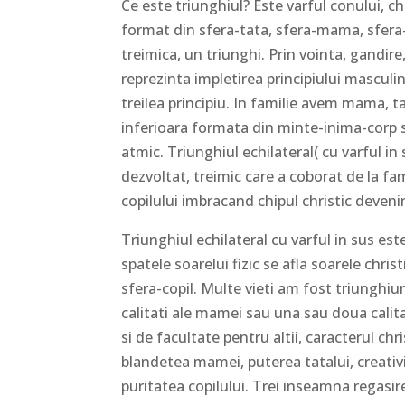
Ce este triunghiul? Este varful conului, c
format din sfera-tata, sfera-mama, sfera-c
treimica, un triunghi. Prin vointa, gandir
reprezinta impletirea principiului masculi
treilea principiu. In familie avem mama, t
inferioara formata din minte-inima-corp s
atmic. Triunghiul echilateral( cu varful i
dezvoltat, treimic care a coborat de la fa
copilului imbracand chipul christic devenind
Triunghiul echilateral cu varful in sus este
spatele soarelui fizic se afla soarele chri
sfera-copil. Multe vieti am fost triunghiu
calitati ale mamei sau una sau doua calitat
si de facultate pentru altii, caracterul chr
blandetea mamei, puterea tatalui, creativ
puritatea copilului. Trei inseamna regasire