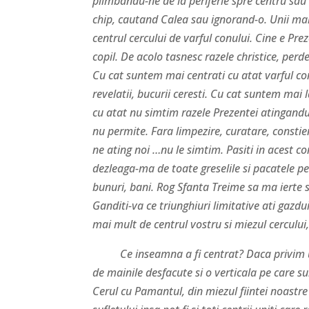
plimbandu-ne de la periferie spre centru sau di
chip, cautand Calea sau ignorand-o. Unii mai h
centrul cercului de varful conului. Cine e Pr
copil. De acolo tasnesc razele christice, perd
Cu cat suntem mai centrati cu atat varful con
revelatii, bucurii ceresti. Cu cat suntem mai l
cu atat nu simtim razele Prezentei atingandu
nu permite. Fara limpezire, curatare, constie
ne ating noi …nu le simtim. Pasiti in acest c
dezleaga-ma de toate greselile si pacatele pe
bunuri, bani. Rog Sfanta Treime sa ma ierte s
Ganditi-va ce triunghiuri limitative ati gazdui
mai mult de centrul vostru si miezul cercului,
Ce inseamna a fi centrat? Daca privim un o
de mainile desfacute si o verticala pe care s
Cerul cu Pamantul, din miezul fiintei noastre