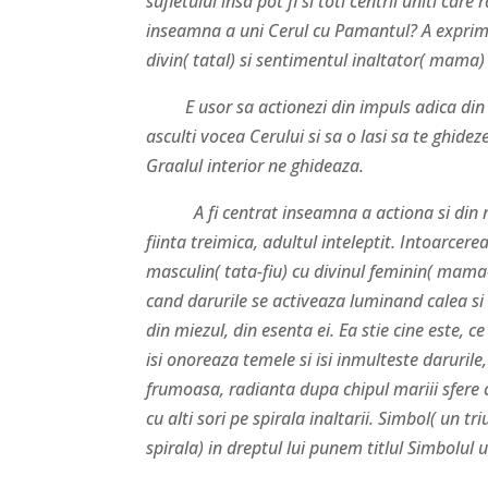
sufletului insa pot fi si toti centrii uniti car
inseamna a uni Cerul cu Pamantul? A exprima v
divin( tatal) si sentimentul inaltator( mama)
E usor sa actionezi din impuls adica din cen
asculti vocea Cerului si sa o lasi sa te ghidez
Graalul interior ne ghideaza.
A fi centrat inseamna a actiona si din mie
fiinta treimica, adultul inteleptit. Intoarce
masculin( tata-fiu) cu divinul feminin( mama-f
cand darurile se activeaza luminand calea si
din miezul, din esenta ei. Ea stie cine este, 
isi onoreaza temele si isi inmulteste darurile
frumoasa, radianta dupa chipul mariii sfere ce
cu alti sori pe spirala inaltarii. Simbol( un tr
spirala) in dreptul lui punem titlul Simbolul 