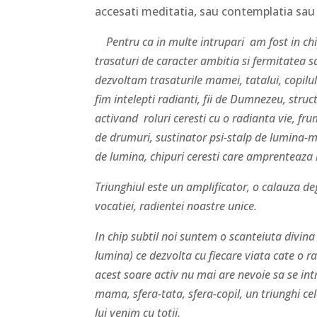
accesati meditatia, sau contemplatia sau 
Pentru ca in multe intrupari am fost in c
trasaturi de caracter ambitia si fermitatea s
dezvoltam trasaturile mamei, tatalui, copilulu
fim intelepti radianti, fii de Dumnezeu, stru
activand roluri ceresti cu o radianta vie, f
de drumuri, sustinator psi-stalp de lumina-me
de lumina, chipuri ceresti care amprenteaza m
Triunghiul este un amplificator, o calauza degh
vocatiei, radientei noastre unice.
In chip subtil noi suntem o scanteiuta divina 
lumina) ce dezvolta cu fiecare viata cate o raz
acest soare activ nu mai are nevoie sa se int
mama, sfera-tata, sfera-copil, un triunghi cel
lui venim cu totii.