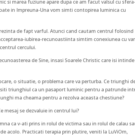
imic si marea fuziune apare dupa ce am facut valsul cu sfera
 toate in Impreuna-Una vom simti contopirea luminica cu
eprezinta de fapt varful. Atunci cand cautam centrul folosind
cceptarea-iubirea-recunoastiinta simtim conexiunea cu var
centrul cercului.
 Recunoasterea de Sine, insasi Soarele Christic care isi intinde
ocare, o situatie, o problema care va perturba. Ce triunghi d
lositi triunghiul ca un pasaport luminic pentru a patrunde int
e triunghi ma cheama pentru a rezolva aceasta chestiune?
Ce mesaj se dezvaluie in centrul lui?
na ca v-ati prins in rolul de victima sau in rolul de calau sa
i de acolo. Practicati terapia prin plutire, veniti la LuViOm,