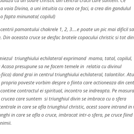
e radiaza ca un soare christic din centrul crucii care suntem. Ce
oia Divina, a uni intuitia cu ceea ce faci, a crea din gandulul
 o fapta minunata( copilul)
trii pamantului chakrele 1, 2, 3….e poate un pic mai dificil s
e. Din aceasta cruce se desfac bratele copacului christic si tot di
zul triunghiului echilateral exprimand mama, tatal, copilul,
rea Acasa presupune sa ne facem temele in relatia cu divinul
iica) dand grai in centrul triunghiului echilateral, talantilor. At
 propria poveste vorbim despre o fiinta care actioneaza din cent
ce contine contractul ei spiritual, incontro se indreapta. Pe masur
, crucea care suntem si triunghiul divin se imbraca cu o sfera
ntrale in care se afla triunghiul christic, acest soare intrand in 
iunghi in care se afla o cruce, imbracat intr-o sfera, pe cruce fiind
unimii.