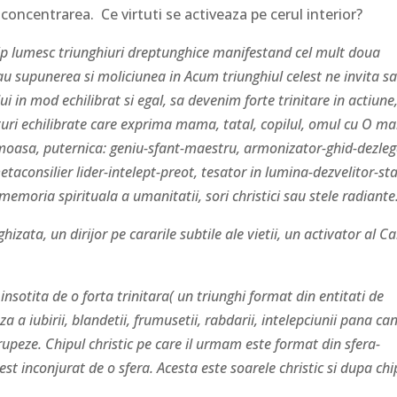
concentrarea. Ce virtuti se activeaza pe cerul interior?
hip lumesc triunghiuri dreptunghice manifestand cel mult doua
au supunerea si moliciunea in Acum triunghiul celest ne invita s
i in mod echilibrat si egal, sa devenim forte trinitare in actiune
cturi echilibrate care exprima mama, tatal, copilul, omul cu O ma
rumoasa, puternica: geniu-sfant-maestru, armonizator-ghid-dezle
taconsilier lider-intelept-preot, tesator in lumina-dezvelitor-st
emoria spirituala a umanitatii, sori christici sau stele radiante
izata, un dirijor pe cararile subtile ale vietii, un activator al Cai
insotita de o forta trinitara( un triunghi format din entitati de
a a iubirii, blandetii, frumusetii, rabdarii, intelepciunii pana ca
rupeze. Chipul christic pe care il urmam este format din sfera-
est inconjurat de o sfera. Acesta este soarele christic si dupa chi