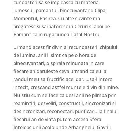
cunoasteri sa se impleasca cu materia,
lumescul, pamantul, binecuvantand Clipa,
Momentul, Pasirea. Cu alte cuvinte ma
pregatesc si sarbatoresc in Ceruri si apoi pe
Pamant ca in rugaciunea Tatal Nostru.
Urmand acest fir divin al recunoasterii chipului
de lumina, anii ii simt ca pe o hora de
binecuvantari, o spirala minunata in care
fiecare an daruieste ceva urmand ca eu la
randul meu sa fructific acel dar…..sa-l intorc
inzecit, crescand astfel muntele divin din mine.
Nu stiu cum se face ca desi anii ne plimba prin
reamintiri, dezveliri, constructii, sincronizari si
desincronizari, reconectari, purificari…la finalul
fiecarui an de viata putem accesa Sfera
Intelepciunii acolo unde Arhanghelul Gavriil