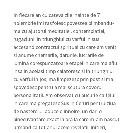
In fiecare an cu cateva zile inainte de 7
noiembrie imi rasfoiesc povestea plimbandu-
ma cu ajutorul meditatiei, contemplatiei,
rugaciunii in triunghiul cu varful in sus
accesand contractul spiritual cu care am venit
si anume chemarile, darurile, lucrarile de
lumina corespunzatoare etapei in care ma aflu
insa in acelasi timp calatoresc si in triunghiul
cu varful in jos, ma limpezesc prin post si ma
spovedesc pentru a mai scutura covorul
personalitatii. Am observat cu bucurie ca felul
in care ma pregatesc Sus in Ceruri pentru ziua
de nastere …..aduce o innoire, un dar, o
binecuvantare exact la ora la care m-am nascut
urmand ca tot anul acele revelatii, initieri,