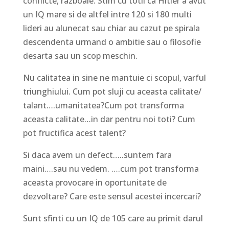
conflicte, razboaie. Stim cu totii ca Hitler a avut
un IQ mare si de altfel intre 120 si 180 multi
lideri au alunecat sau chiar au cazut pe spirala
descendenta urmand o ambitie sau o filosofie
desarta sau un scop meschin.
Nu calitatea in sine ne mantuie ci scopul, varful
triunghiului. Cum pot sluji cu aceasta calitate/
talant….umanitatea?Cum pot transforma
aceasta calitate…in dar pentru noi toti? Cum
pot fructifica acest talent?
Si daca avem un defect…..suntem fara
maini….sau nu vedem. ….cum pot transforma
aceasta provocare in oportunitate de
dezvoltare? Care este sensul acestei incercari?
Sunt sfinti cu un IQ de 105 care au primit darul