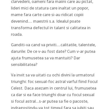
clarvederii, oameni fara maiini care au pictat,
lideri mici de statura care inaltat un popor,
mame fara carte care si-au ridicat copiii
devenind…. maestrii s.a. Idealul poate
transforma defectul in talant si calitatea in
roada.
Ganditi-va cand va priviti….calitatile, talentele,
darurile: De ce v-au fost date? Cum v-ar putea
ajuta frumusetea sa va mantuiti? Dar
sensibilitatea?
Va invit sa va uitati cu ochi divini la urmatorul
triunghi: foc sexual-foc astral varful fiind Focul
Celest. Daca asezam in centrul lui, frumusetea
ca dar si ea face triunghi doar cu focul sexual
si focul astral…s-ar putea sa fie o pacoste,
indragostindu-va tot timpul fara sa iubiti sau