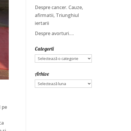
Despre cancer. Cauze,
afirmatii, Triunghiul
iertarii
Despre avorturi….
Categorii
Categorii
Arhive
Arhive
d pe
,
ca
 si