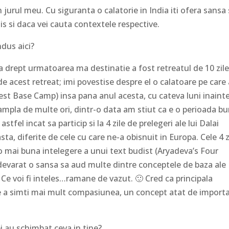
 jurul meu. Cu siguranta o calatorie in India iti ofera sansa
is si daca vei cauta contextele respective.
ndus aici?
a drept urmatoarea ma destinatie a fost retreatul de 10 zile
de acest retreat; imi povestise despre el o calatoare pe car
rest Base Camp) insa pana anul acesta, cu cateva luni inaint
mpla de multe ori, dintr-o data am stiut ca e o perioada b
fel incat sa particip si la 4 zile de prelegeri ale lui Dalai
sta, diferite de cele cu care ne-a obisnuit in Europa. Cele 4 z
 o mai buna intelegere a unui text budist (Aryadeva’s Four
evarat o sansa sa aud multe dintre conceptele de baza ale
Ce voi fi inteles…ramane de vazut. 🙂 Cred ca principala
de a simti mai mult compasiunea, un concept atat de import
i au schimbat ceva in tine?