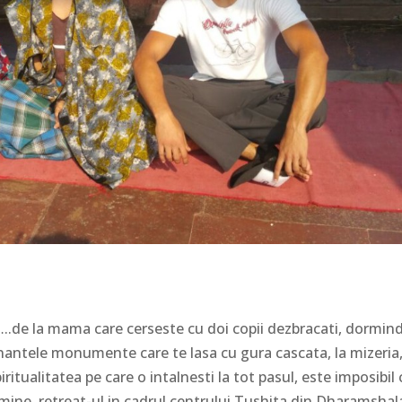
…..de la mama care cerseste cu doi copii dezbracati, dormin
ionantele monumente care te lasa cu gura cascata, la mizeria
ritualitatea pe care o intalnesti la tot pasul, este imposibil 
 mine, retreat-ul in cadrul centrului Tushita din Dharamshala