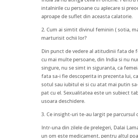
intalnirile cu persoane cu aplecare si preoc
aproape de suflet din aceasta calatorie.
2. Cum ai simtit divinul feminin ( sotia, m
marturisit ochii lor?
Din punct de vedere al atitudinii fata de 
cu mai multe persoane, din India si nu nu
singure, nu se simt in siguranta, ca femeia 
fata sa-i fie descoperita in prezenta lui, c
sotul sau iubitul ei si cu atat mai putin sa
pat cu el. Sexualitatea este un subiect ta
usoara deschidere.
3. Ce insight-uri te-au largit pe parcursul 
Intr-una din zilele de prelegeri, Dalai Lam
un om este medicament, pentru altul poat