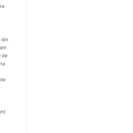
 sa
 din
e am
e de
una
ile
ant