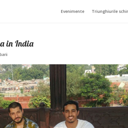
Evenimente
Triunghiurile schi
a in India
barii