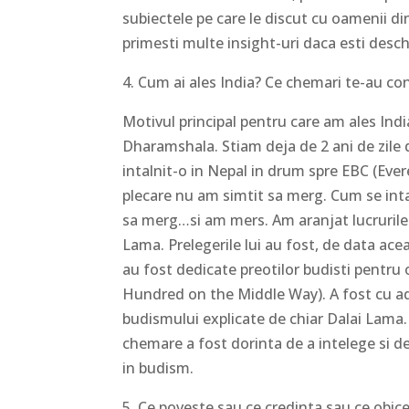
subiectele pe care le discut cu oamenii din
primesti multe insight-uri daca esti desch
4. Cum ai ales India? Ce chemari te-au co
Motivul principal pentru care am ales Indi
Dharamshala. Stiam deja de 2 ani de zile 
intalnit-o in Nepal in drum spre EBC (Eve
plecare nu am simtit sa merg. Cum se inta
sa merg…si am mers. Am aranjat lucrurile ast
Lama. Prelegerile lui au fost, de data acea
au fost dedicate preotilor budisti pentru
Hundred on the Middle Way). A fost cu ad
budismului explicate de chiar Dalai Lama. 
chemare a fost dorinta de a intelege si 
in budism.
5. Ce poveste sau ce credinta sau ce obice