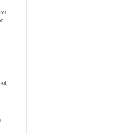
imi
at
-ul,
,
u