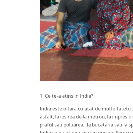
1. Ce te-a atins in India?
India este o tara cu atat de multe fatete
asfalt, la iesirea de la metrou, la impres
praful sau poluarea…la bucataria sau la spi
India sa nu atinga ceva in oricine. Pentru