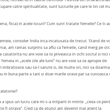
upare catre spiritualitate, sunt lucrurile pe care le tin cel m
ama, fiica) in acele locuri? Cum sunt tratate femeile? Ce ti-a
femeie, consider India inca incatusata de trecut. Stand de v
mai, am ramas surprins sa aflu ca femeile, cand merg pe st
casatorita nu are voie sa isi priveasca in ochi socrul si nici 
a femeia in „acele zile ale lunii” nu are voie sa se apropie de
-l imbratiseze sau sa-l sarute si, de multe ori, nici sa doarma
bu in buna parte a tarii si doar marile orase par sa cunoasca 
calatoriei?
a a spus un lucru care mi s-a intiparit in minte: „ceea ce pen
e fi otrava”. Cred ca de atunci am devenit mai atent la