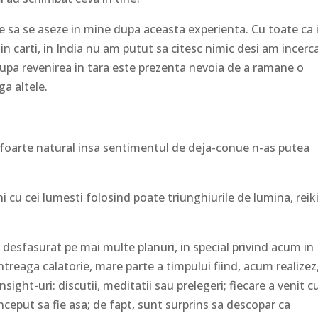
le sa se aseze in mine dupa aceasta experienta. Cu toate ca 
 din carti, in India nu am putut sa citesc nimic desi am incerc
 dupa revenirea in tara este prezenta nevoia de a ramane o
ga altele.
foarte natural insa sentimentul de deja-conue n-as putea
ni cu cei lumesti folosind poate triunghiurile de lumina, reiki
a desfasurat pe mai multe planuri, in special privind acum in
ntreaga calatorie, mare parte a timpului fiind, acum realizez
ght-uri: discutii, meditatii sau prelegeri; fiecare a venit c
nceput sa fie asa; de fapt, sunt surprins sa descopar ca