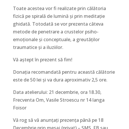
Toate acestea vor fi realizate prin călătoria
fizică pe spirală de lumină și prin meditație
ghidată. Totodată se vor prezenta câteva
metode de penetrare a crustelor psiho-
emoționale și conceptuale, a greutăților
traumatice și a iluziilor.
Vă aștept în prezent să fim!
Donația recomandată pentru această călătorie
este de 50 lei și va dura aproximativ 2,5 ore.
Data atelierului: 21 decembrie, ora 18.30,
Frecventa Om, Vasile Stroescu nr 14 langa
Foisor
Vă rog să vă anunțați prezența până pe 18
Decembrie prin mesaj (privat) – SMS, FB sau