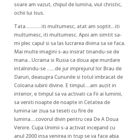
soare am vazut, chipul de lumina, viul christic,
ochii lui Isus.
Tata…………iti multumesc, atat am soptit…iti
multumesc, iti multumesc. Apoi am simtit sa-
mi plec capul si sa las lucrarea divina sa se faca.
Mai multe imagini s-au insirat tinandu-se de
mana…Ucraina si Rusia ca doua ape murdare
intalnindu-se ……de jur imprejurul lor Brau de
Daruri, deasupra Cununile si totul imbracat de
Coloana iubirii divine. E timpul….am auzit in
interior, e timpul sa va activati ca Fii ai luminii,
sa veniti noapte de noapte in Cetatea de
lumina iar ziua sa teseti cu fire de
lumina….covorul divin pentru cea De A Doua
Venire. Cupa Unimii s-a activat incepand cu
anul 2000 insa venirea in trup se va face abia