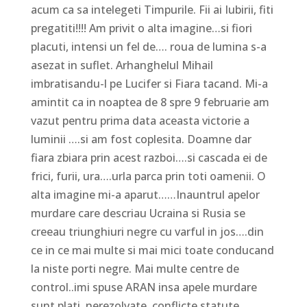
acum ca sa intelegeti Timpurile. Fii ai Iubirii, fiti
pregatiti!!!! Am privit o alta imagine…si fiori
placuti, intensi un fel de…. roua de lumina s-a
asezat in suflet. Arhanghelul Mihail
imbratisandu-l pe Lucifer si Fiara tacand. Mi-a
amintit ca in noaptea de 8 spre 9 februarie am
vazut pentru prima data aceasta victorie a
luminii ….si am fost coplesita. Doamne dar
fiara zbiara prin acest razboi….si cascada ei de
frici, furii, ura….urla parca prin toti oamenii. O
alta imagine mi-a aparut……Inauntrul apelor
murdare care descriau Ucraina si Rusia se
creeau triunghiuri negre cu varful in jos….din
ce in ce mai multe si mai mici toate conducand
la niste porti negre. Mai multe centre de
control..imi spuse ARAN insa apele murdare
sunt plati, nerezolvate, conflicte statute,