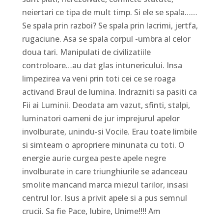
neiertari ce tipa de mult timp. Si ele se spala……
Se spala prin razboi? Se spala prin lacrimi, jertfa,
rugaciune. Asa se spala corpul -umbra al celor
doua tari. Manipulati de civilizatiile
controloare…au dat glas intunericului. Insa
limpezirea va veni prin toti cei ce se roaga
activand Braul de lumina. Indrazniti sa pasiti ca
Fii ai Luminii. Deodata am vazut, sfinti, stalpi,
luminatori oameni de jur imprejurul apelor
involburate, unindu-si Vocile. Erau toate limbile
si simteam o apropriere minunata cu toti. O
energie aurie curgea peste apele negre
involburate in care triunghiurile se adanceau
smolite mancand marca miezul tarilor, insasi
centrul lor. Isus a privit apele si a pus semnul
crucii. Sa fie Pace, Iubire, Unime!!!! Am