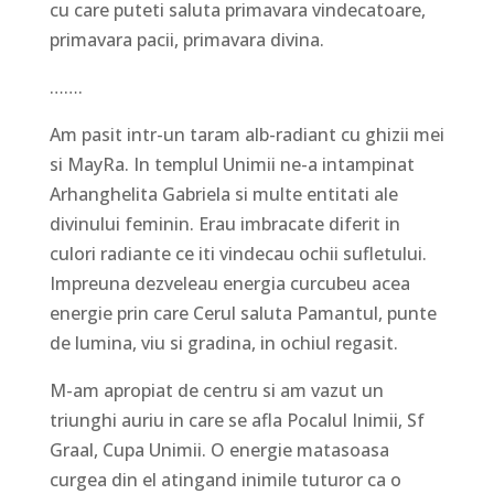
cu care puteti saluta primavara vindecatoare,
primavara pacii, primavara divina.
…….
Am pasit intr-un taram alb-radiant cu ghizii mei
si MayRa. In templul Unimii ne-a intampinat
Arhanghelita Gabriela si multe entitati ale
divinului feminin. Erau imbracate diferit in
culori radiante ce iti vindecau ochii sufletului.
Impreuna dezveleau energia curcubeu acea
energie prin care Cerul saluta Pamantul, punte
de lumina, viu si gradina, in ochiul regasit.
M-am apropiat de centru si am vazut un
triunghi auriu in care se afla Pocalul Inimii, Sf
Graal, Cupa Unimii. O energie matasoasa
curgea din el atingand inimile tuturor ca o