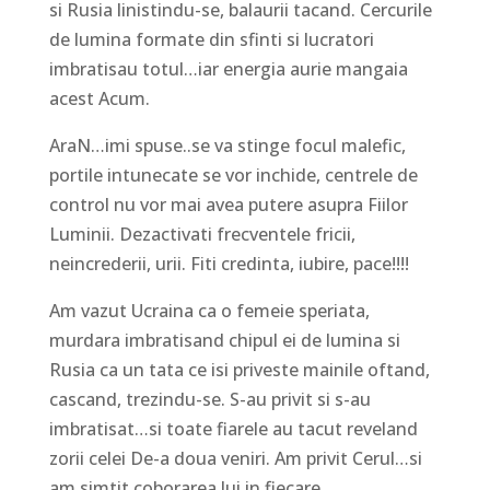
si Rusia linistindu-se, balaurii tacand. Cercurile
de lumina formate din sfinti si lucratori
imbratisau totul…iar energia aurie mangaia
acest Acum.
AraN…imi spuse..se va stinge focul malefic,
portile intunecate se vor inchide, centrele de
control nu vor mai avea putere asupra Fiilor
Luminii. Dezactivati frecventele fricii,
neincrederii, urii. Fiti credinta, iubire, pace!!!!
Am vazut Ucraina ca o femeie speriata,
murdara imbratisand chipul ei de lumina si
Rusia ca un tata ce isi priveste mainile oftand,
cascand, trezindu-se. S-au privit si s-au
imbratisat…si toate fiarele au tacut reveland
zorii celei De-a doua veniri. Am privit Cerul…si
am simtit coborarea lui in fiecare