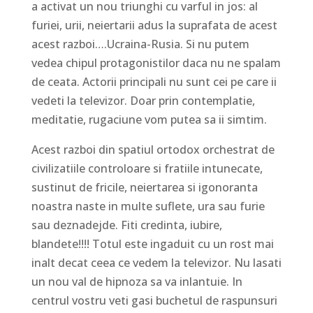
a activat un nou triunghi cu varful in jos: al
furiei, urii, neiertarii adus la suprafata de acest
acest razboi….Ucraina-Rusia. Si nu putem
vedea chipul protagonistilor daca nu ne spalam
de ceata. Actorii principali nu sunt cei pe care ii
vedeti la televizor. Doar prin contemplatie,
meditatie, rugaciune vom putea sa ii simtim.
Acest razboi din spatiul ortodox orchestrat de
civilizatiile controloare si fratiile intunecate,
sustinut de fricile, neiertarea si igonoranta
noastra naste in multe suflete, ura sau furie
sau deznadejde. Fiti credinta, iubire,
blandete!!!! Totul este ingaduit cu un rost mai
inalt decat ceea ce vedem la televizor. Nu lasati
un nou val de hipnoza sa va inlantuie. In
centrul vostru veti gasi buchetul de raspunsuri