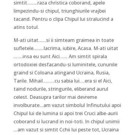
simtit……..raza christica coborand, apele
limpezindu-si chipul, triunghiurile vrajbei
tacand. Pentru o clipa Chipul lui stralucind a
atins totul.
M-ati uitat……si ii simteam graimea in toate
sufletele……..lacrima, iubire, Acasa. M-ati uitat
…….insa eu sunt Aici…… Am simtit spirala
ortodoxiei desfacandu-si luminitele, cununile
graind si Coloana atingand Ucraina, Rusia,
Tarile. Mihail………cu sabia lui….era si el Aici,
taind nodurile, stringurile, eliberand aurul
celest. Deasupra tarilor mai devreme
involburate…am vazut simbolul Infinutului apoi
Chipul lui de lumina si apoi trei Cruci albe-aurii
coborand si lucrand in noi-toti. In chipul unimii
…am vazut si simtit Cchii lui peste tot, Ucraina