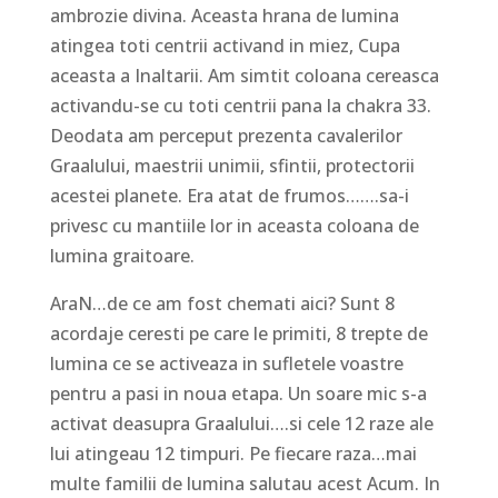
ambrozie divina. Aceasta hrana de lumina
atingea toti centrii activand in miez, Cupa
aceasta a Inaltarii. Am simtit coloana cereasca
activandu-se cu toti centrii pana la chakra 33.
Deodata am perceput prezenta cavalerilor
Graalului, maestrii unimii, sfintii, protectorii
acestei planete. Era atat de frumos…….sa-i
privesc cu mantiile lor in aceasta coloana de
lumina graitoare.
AraN…de ce am fost chemati aici? Sunt 8
acordaje ceresti pe care le primiti, 8 trepte de
lumina ce se activeaza in sufletele voastre
pentru a pasi in noua etapa. Un soare mic s-a
activat deasupra Graalului….si cele 12 raze ale
lui atingeau 12 timpuri. Pe fiecare raza…mai
multe familii de lumina salutau acest Acum. In