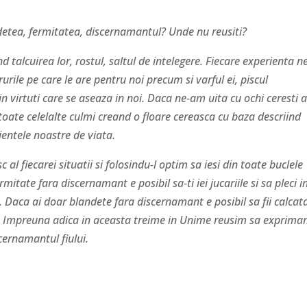
andetea, fermitatea, discernamantul? Unde nu reusiti?
 talcuirea lor, rostul, saltul de intelegere. Fiecare experienta n
rile pe care le are pentru noi precum si varful ei, piscul
e in virtuti care se aseaza in noi. Daca ne-am uita cu ochi ceresti
toate celelalte culmi creand o floare cereasca cu baza descriind
rientele noastre de viata.
l fiecarei situatii si folosindu-l optim sa iesi din toate buclele
itate fara discernamant e posibil sa-ti iei jucariile si sa pleci i
. Daca ai doar blandete fara discernamant e posibil sa fii calcat
a. Impreuna adica in aceasta treime in Unime reusim sa exprim
cernamantul fiului.