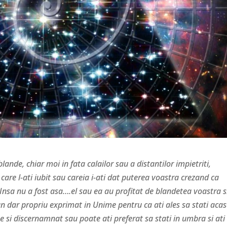
lande, chiar moi in fata calailor sau a distantilor impietriti,
care l-ati iubit sau careia i-ati dat puterea voastra crezand ca
Insa nu a fost asa….el sau ea au profitat de blandetea voastra s
, un dar propriu exprimat in Unime pentru ca ati ales sa stati aca
te si discernamnat sau poate ati preferat sa stati in umbra si ati