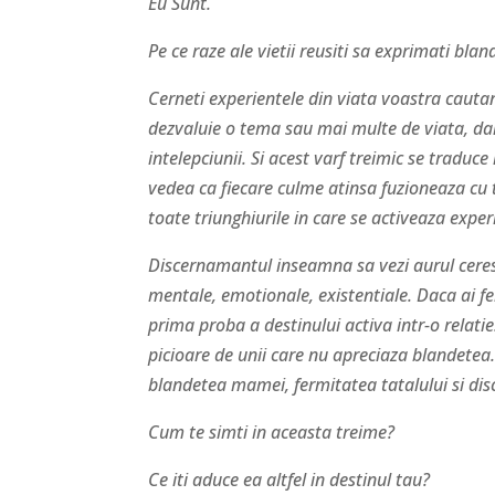
Eu Sunt.
Pe ce raze ale vietii reusiti sa exprimati bl
Cerneti experientele din viata voastra cautand
dezvaluie o tema sau mai multe de viata, daru
intelepciunii. Si acest varf treimic se traduc
vedea ca fiecare culme atinsa fuzioneaza cu 
toate triunghiurile in care se activeaza expe
Discernamantul inseamna sa vezi aurul ceresc a
mentale, emotionale, existentiale. Daca ai ferm
prima proba a destinului activa intr-o relatie
picioare de unii care nu apreciaza blandete
blandetea mamei, fermitatea tatalului si dis
Cum te simti in aceasta treime?
Ce iti aduce ea altfel in destinul tau?