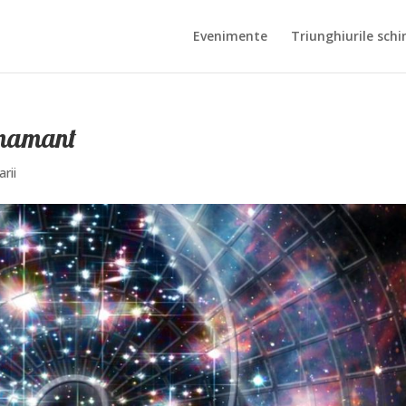
Evenimente
Triunghiurile schi
rnamant
rii