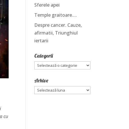
Sferele apei
Temple graitoare….
Despre cancer. Cauze,
afirmatii, Triunghiul
iertarii
Categorii
Categorii
Arhive
Arhive
i
sa cu