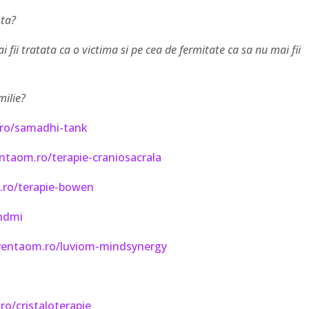
 ta?
 fii tratata ca o victima si pe cea de fermitate ca sa nu mai fii
milie?
.ro/samadhi-tank
ntaom.ro/terapie-craniosacrala
.ro/terapie-bowen
indmi
cventaom.ro/luviom-mindsynergy
ro/cristaloterapie