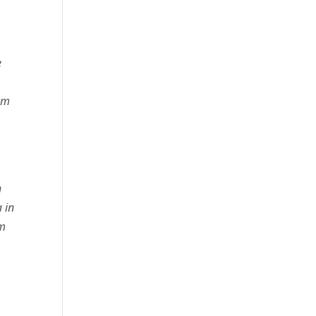
e
 am
n
a in
am