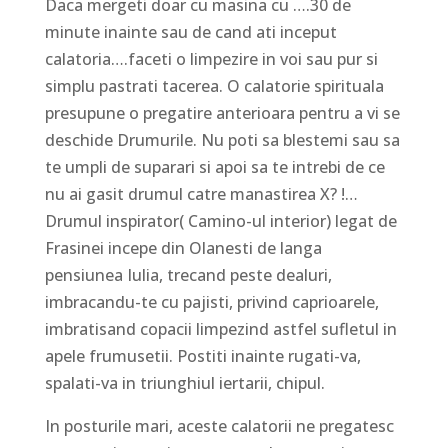
Daca mergeti doar cu masina cu ….30 de
minute inainte sau de cand ati inceput
calatoria….faceti o limpezire in voi sau pur si
simplu pastrati tacerea. O calatorie spirituala
presupune o pregatire anterioara pentru a vi se
deschide Drumurile. Nu poti sa blestemi sau sa
te umpli de suparari si apoi sa te intrebi de ce
nu ai gasit drumul catre manastirea X? !…
Drumul inspirator( Camino-ul interior) legat de
Frasinei incepe din Olanesti de langa
pensiunea Iulia, trecand peste dealuri,
imbracandu-te cu pajisti, privind caprioarele,
imbratisand copacii limpezind astfel sufletul in
apele frumusetii. Postiti inainte rugati-va,
spalati-va in triunghiul iertarii, chipul.
In posturile mari, aceste calatorii ne pregatesc