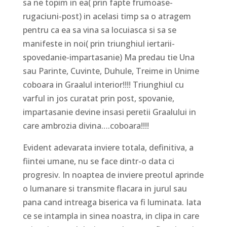
sa ne topim in ea( prin fapte frumoase-
rugaciuni-post) in acelasi timp sa o atragem
pentru ca ea sa vina sa locuiasca si sa se
manifeste in noi( prin triunghiul iertarii-
spovedanie-impartasanie) Ma predau tie Una
sau Parinte, Cuvinte, Duhule, Treime in Unime
coboara in Graalul interior!!!! Triunghiul cu
varful in jos curatat prin post, spovanie,
impartasanie devine insasi peretii Graalului in
care ambrozia divina….coboara!!!!
Evident adevarata inviere totala, definitiva, a
fiintei umane, nu se face dintr-o data ci
progresiv. In noaptea de inviere preotul aprinde
o lumanare si transmite flacara in jurul sau
pana cand intreaga biserica va fi luminata. Iata
ce se intampla in sinea noastra, in clipa in care