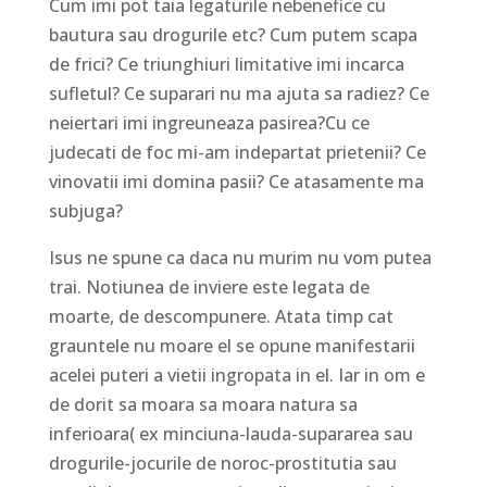
Cum imi pot taia legaturile nebenefice cu
bautura sau drogurile etc? Cum putem scapa
de frici? Ce triunghiuri limitative imi incarca
sufletul? Ce suparari nu ma ajuta sa radiez? Ce
neiertari imi ingreuneaza pasirea?Cu ce
judecati de foc mi-am indepartat prietenii? Ce
vinovatii imi domina pasii? Ce atasamente ma
subjuga?
Isus ne spune ca daca nu murim nu vom putea
trai. Notiunea de inviere este legata de
moarte, de descompunere. Atata timp cat
grauntele nu moare el se opune manifestarii
acelei puteri a vietii ingropata in el. Iar in om e
de dorit sa moara sa moara natura sa
inferioara( ex minciuna-lauda-supararea sau
drogurile-jocurile de noroc-prostitutia sau