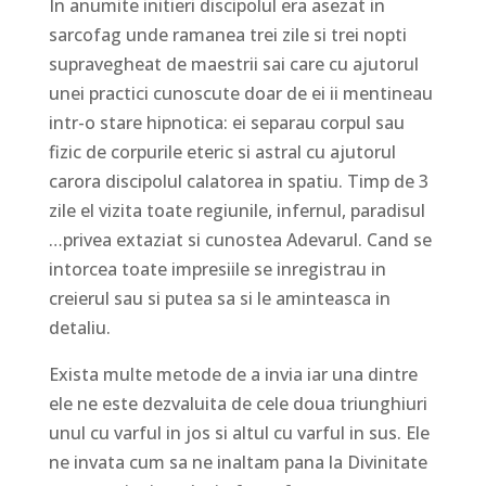
In anumite initieri discipolul era asezat in
sarcofag unde ramanea trei zile si trei nopti
supravegheat de maestrii sai care cu ajutorul
unei practici cunoscute doar de ei ii mentineau
intr-o stare hipnotica: ei separau corpul sau
fizic de corpurile eteric si astral cu ajutorul
carora discipolul calatorea in spatiu. Timp de 3
zile el vizita toate regiunile, infernul, paradisul
…privea extaziat si cunostea Adevarul. Cand se
intorcea toate impresiile se inregistrau in
creierul sau si putea sa si le aminteasca in
detaliu.
Exista multe metode de a invia iar una dintre
ele ne este dezvaluita de cele doua triunghiuri
unul cu varful in jos si altul cu varful in sus. Ele
ne invata cum sa ne inaltam pana la Divinitate