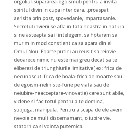
orgoliul-supararea-egoismul) pentru a invita
spiritul divin in cupa interioara…proaspat
aerisita prin post, spovedanie, impartasanie.
Secretul invierii se afla in fata noastra in natura
si ne asteapta sa il intelegem, sa hotaram sa
murim in mod constient ca sa apara din el
Omul Nou. Foarte putini au reusit sa reinvie
deoarece nimic nu este mai greu decat sa te
eliberezi de triunghiurile limitative( ex: frica de
necunoscut-frica de boala-frica de moarte sau
de egoism-neliniste-furie pe viata sau de
neiubire-neacceptare-vinovatie) care sunt abile,
viclene si fac totul pentru a te domina,
subjuga, manipula. Pentru a scapa de ele avem
nevoie de mult discernamant, o iubire vie,
statornica si vointa puternica.