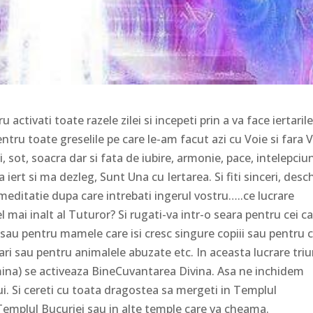
activati toate razele zilei si incepeti prin a va face iertaril
tru toate greselile pe care le-am facut azi cu Voie si fara 
sot, soacra dar si fata de iubire, armonie, pace, intelepciu
ert si ma dezleg, Sunt Una cu Iertarea. Si fiti sinceri, desch
o meditatie dupa care intrebati ingerul vostru…..ce lucrare
l mai inalt al Tuturor? Si rugati-va intr-o seara pentru cei c
t sau pentru mamele care isi cresc singure copiii sau pentru c
mari sau pentru animalele abuzate etc. In aceasta lucrare tri
umina) se activeaza BineCuvantarea Divina. Asa ne inchidem
lui. Si cereti cu toata dragostea sa mergeti in Templul
n Templul Bucuriei sau in alte temple care va cheama.