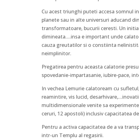
Cu acest triunghi puteti accesa somnul initi
planete sau in alte universuri aducand din 
transformatoare, bucurii ceresti. Un initi
dimineata….insa e important unde calator
cauza greutatilor si o constiinta nelinist
neimplinitor.
Pregatirea pentru aceasta calatorie pres
spovedanie-impartasanie, iubire-pace, intel
In vechea Lemurie calatoream cu sufletul,
reamintire, vis lucid, desarhivare,…inovati
multidimensionale venite sa experimentez
ceruri, 12 apostoli) inclusiv capacitatea de 
Pentru a activa capacitatea de a va trans
intr-un Templu al regasirii.