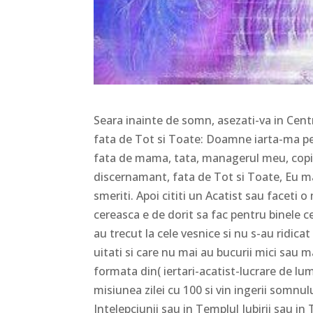
Seara inainte de somn, asezati-va in Centru 
fata de Tot si Toate: Doamne iarta-ma pen
fata de mama, tata, managerul meu, copii, 
discernamant, fata de Tot si Toate, Eu ma i
smeriti. Apoi cititi un Acatist sau faceti 
cereasca e de dorit sa fac pentru binele ce
au trecut la cele vesnice si nu s-au ridica
uitati si care nu mai au bucurii mici sau 
formata din( iertari-acatist-lucrare de l
misiunea zilei cu 100 si vin ingerii somnu
Intelepciunii sau in Templul Iubirii sau i