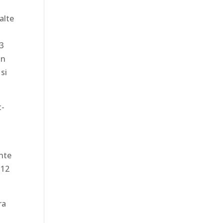
alte
 3
in
si
t-
inte
 12
ra