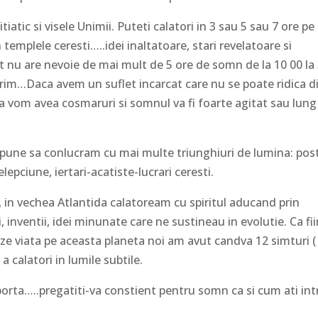
atic si visele Unimii. Puteti calatori in 3 sau 5 sau 7 ore pe 
templele ceresti…..idei inaltatoare, stari revelatoare si
at nu are nevoie de mai mult de 5 ore de somn de la 10 00 la
im…Daca avem un suflet incarcat care nu se poate ridica d
ita vom avea cosmaruri si somnul va fi foarte agitat sau lung 
upune sa conlucram cu mai multe triunghiuri de lumina: pos
epciune, iertari-acatiste-lucrari ceresti.
 in vechea Atlantida calatoream cu spiritul aducand prin
i, inventii, idei minunate care ne sustineau in evolutie. Ca fi
e viata pe aceasta planeta noi am avut candva 12 simturi (
a calatori in lumile subtile.
porta…..pregatiti-va constient pentru somn ca si cum ati int