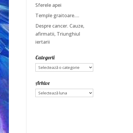
Sferele apei
Temple graitoare….
Despre cancer. Cauze,
afirmatii, Triunghiul
iertarii
Categorii
Categorii
Arhive
Arhive