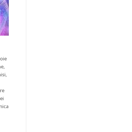
e
Voie
ne,
isi,
are
ei
unica