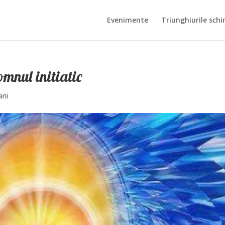
Evenimente
Triunghiurile schi
mnul initiatic
rii