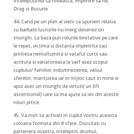
Intelepciunea sa rodeasca, Implinire sa fie,
Drag si Bucurie
44. Cand pe un plan al vietii sa spunem relatia
cu barbatii lucrurile nu merg desenez un
triunghi. La baza pun rolurile limitative pe care
le repet, victima si distanta impietrita sau
printesa nemultumita si vataful curtii sau
acritura si vanatoreasa la varf asez scopul
cuplului/ familiei: indumnezeirea, valsul
sferelor, mantuirea iar in mijloc caut in mine si
apoi asez un triunghi de virtuti( un lift
ascensional) care sa ma ajute sa ies din aceste
roluri pitice.
45. Va invit sa activati in cuplul vostru aceasta
coloana formata din 8 sfere. Discutati cu
partenera voastra, inteleptiti drumul,