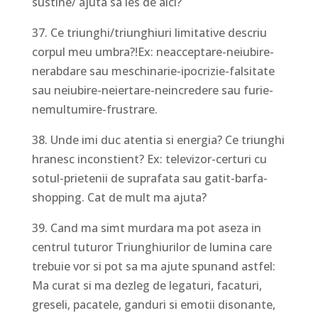
sustine/ ajuta sa ies de aici?
37. Ce triunghi/triunghiuri limitative descriu
corpul meu umbra?!Ex: neacceptare-neiubire-
nerabdare sau meschinarie-ipocrizie-falsitate
sau neiubire-neiertare-neincredere sau furie-
nemultumire-frustrare.
38. Unde imi duc atentia si energia? Ce triunghi
hranesc inconstient? Ex: televizor-certuri cu
sotul-prietenii de suprafata sau gatit-barfa-
shopping. Cat de mult ma ajuta?
39. Cand ma simt murdara ma pot aseza in
centrul tuturor Triunghiurilor de lumina care
trebuie vor si pot sa ma ajute spunand astfel:
Ma curat si ma dezleg de legaturi, facaturi,
greseli, pacatele, ganduri si emotii disonante,