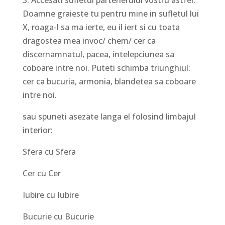
3. Accesati sufletul partenerului vostru astfel:
Doamne graieste tu pentru mine in sufletul lui
X, roaga-l sa ma ierte, eu il iert si cu toata
dragostea mea invoc/ chem/ cer ca
discernamnatul, pacea, intelepciunea sa
coboare intre noi. Puteti schimba triunghiul:
cer ca bucuria, armonia, blandetea sa coboare
intre noi.
sau spuneti asezate langa el folosind limbajul
interior:
Sfera cu Sfera
Cer cu Cer
Iubire cu Iubire
Bucurie cu Bucurie