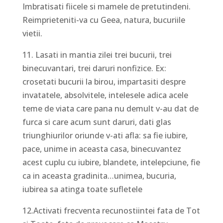
Imbratisati fiicele si mamele de pretutindeni.
Reimprieteniti-va cu Geea, natura, bucuriile
vietii.
11. Lasati in mantia zilei trei bucurii, trei
binecuvantari, trei daruri nonfizice. Ex:
crosetati bucurii la birou, impartasiti despre
invatatele, absolvitele, intelesele adica acele
teme de viata care pana nu demult v-au dat de
furca si care acum sunt daruri, dati glas
triunghiurilor oriunde v-ati afla: sa fie iubire,
pace, unime in aceasta casa, binecuvantez
acest cuplu cu iubire, blandete, intelepciune, fie
ca in aceasta gradinita…unimea, bucuria,
iubirea sa atinga toate sufletele
12.Activati frecventa recunostiintei fata de Tot