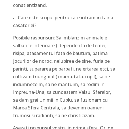
constientizand.
a. Care este scopul pentru care intram in taina
casatoriei?
Posibile raspunsuri: Sa imblanzim animalele
salbatice interioare ( dependenta de femei,
risipa, atasamentul fata de bautura, patima
jocurilor de noroc, neiubirea de sine, furia pe
parinti, supararea pe barbati, neiertarea etc), sa
cultivam triunghiul ( mama-tata-copil), sa ne
indumnezeim, sa ne mantuim, sa rodim in
Impreuna-Una, sa cunoastem Valsul Sferelor,
sa dam grai Unimii in Cuplu, sa fuzionam cu
Marea Sfera Centrala, sa devenim oameni
frumosi si radianti, sa ne christicizam.
Asezati raspunsul vostru in prima sfera. Ori de