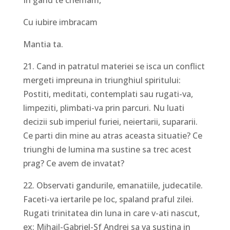
In gand te chemam,
Cu iubire imbracam
Mantia ta.
21. Cand in patratul materiei se isca un conflict
mergeti impreuna in triunghiul spiritului:
Postiti, meditati, contemplati sau rugati-va,
limpeziti, plimbati-va prin parcuri. Nu luati
decizii sub imperiul furiei, neiertarii, supararii.
Ce parti din mine au atras aceasta situatie? Ce
triunghi de lumina ma sustine sa trec acest
prag? Ce avem de invatat?
22. Observati gandurile, emanatiile, judecatile.
Faceti-va iertarile pe loc, spaland praful zilei.
Rugati trinitatea din luna in care v-ati nascut,
ex: Mihail-Gabriel-Sf Andrei sa va sustina in