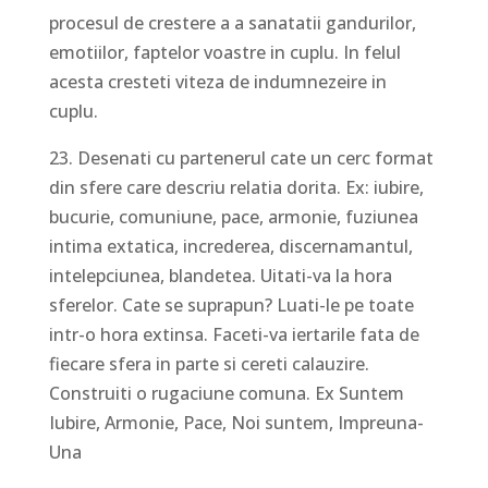
procesul de crestere a a sanatatii gandurilor,
emotiilor, faptelor voastre in cuplu. In felul
acesta cresteti viteza de indumnezeire in
cuplu.
23. Desenati cu partenerul cate un cerc format
din sfere care descriu relatia dorita. Ex: iubire,
bucurie, comuniune, pace, armonie, fuziunea
intima extatica, increderea, discernamantul,
intelepciunea, blandetea. Uitati-va la hora
sferelor. Cate se suprapun? Luati-le pe toate
intr-o hora extinsa. Faceti-va iertarile fata de
fiecare sfera in parte si cereti calauzire.
Construiti o rugaciune comuna. Ex Suntem
Iubire, Armonie, Pace, Noi suntem, Impreuna-
Una