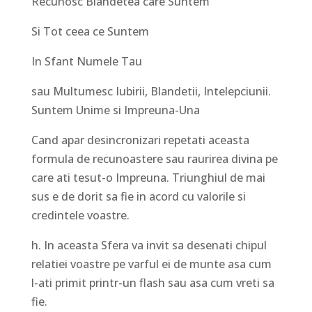
Recunosc Blandetea care Suntem
Si Tot ceea ce Suntem
In Sfant Numele Tau
sau Multumesc Iubirii, Blandetii, Intelepciunii.
Suntem Unime si Impreuna-Una
Cand apar desincronizari repetati aceasta
formula de recunoastere sau raurirea divina pe
care ati tesut-o Impreuna. Triunghiul de mai
sus e de dorit sa fie in acord cu valorile si
credintele voastre.
h. In aceasta Sfera va invit sa desenati chipul
relatiei voastre pe varful ei de munte asa cum
l-ati primit printr-un flash sau asa cum vreti sa
fie.