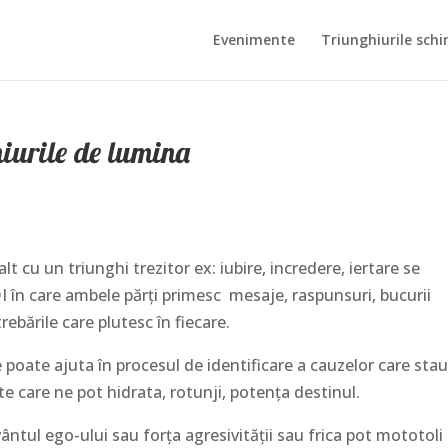
Evenimente
Triunghiurile schi
hiurile de lumina
 cu un triunghi trezitor ex: iubire, incredere, iertare se
I în care ambele părţi primesc mesaje, raspunsuri, bucurii
ebările care plutesc în fiecare.
 poate ajuta în procesul de identificare a cauzelor care stau
te care ne pot hidrata, rotunji, potenţa destinul.
 vântul ego-ului sau forţa agresivităţii sau frica pot mototoli