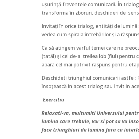
uşurinţă freventele comunicarii. În trialog
transforma în zboruri, deschideri de sens, 
Invitaţi în orice trialog, entităţi de lumină:
vedea cum spirala întrebărilor şi a răspun
Ca să atingem varful temei care ne preocu
(tatăl) şi cel de-al treilea lob (fiul) pentr
apară cel mai potrivit raspuns pentru etap
Deschideti triunghiul comunicarii astfel: 
însoţească in acest trialog sau Invit in a
Exercitiu
Relaxati-va, multumiti Universului pentru
lumina care trebuie, vor si pot sa va ins
face triunghiuri de lumina fara ca interl