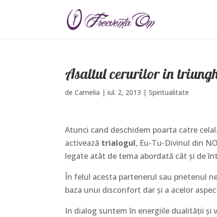
Asaltul cerurilor in triung
de
Camelia
|
iul. 2, 2013
|
Spiritualitate
Atunci cand deschidem poarta catre celalalt
activează
trialogul
, Eu-Tu-Divinul din NO
legate atât de tema abordată cât şi de într
În felul acesta partenerul sau prietenul ne
baza unui disconfort dar şi a acelor aspec
In dialog suntem în energiile dualităţii şi