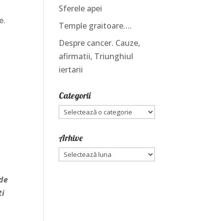
Sferele apei
e.
Temple graitoare….
i
Despre cancer. Cauze,
afirmatii, Triunghiul
iertarii
Categorii
Categorii
Arhive
Arhive
 de
ti