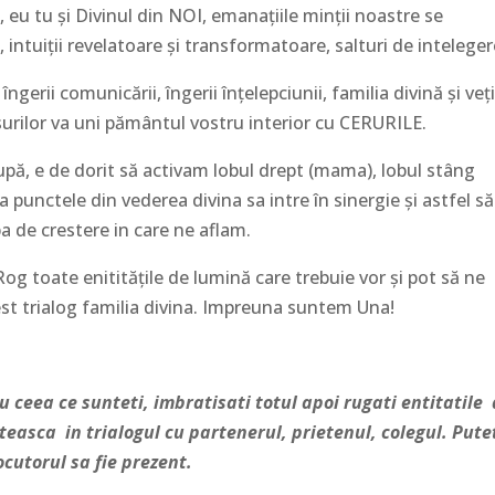
, eu tu şi Divinul din NOI, emanaţiile minţii noastre se
intuiţii revelatoare şi transformatoare, salturi de inteleger
 îngerii comunicării, îngerii înţelepciunii, familia divină şi veţ
surilor va uni pământul vostru interior cu CERURILE.
pă, e de dorit să activam lobul drept (mama), lobul stâng
u ca punctele din vederea divina sa intre în sinergie şi astfel să
a de crestere in care ne aflam.
Rog toate enitităţile de lumină care trebuie vor şi pot să ne
cest trialog familia divina. Impreuna suntem Una!
 ceea ce sunteti, imbratisati totul apoi rugati entitatile
oteasca in trialogul cu partenerul, prietenul, colegul. Pute
ocutorul sa fie prezent.