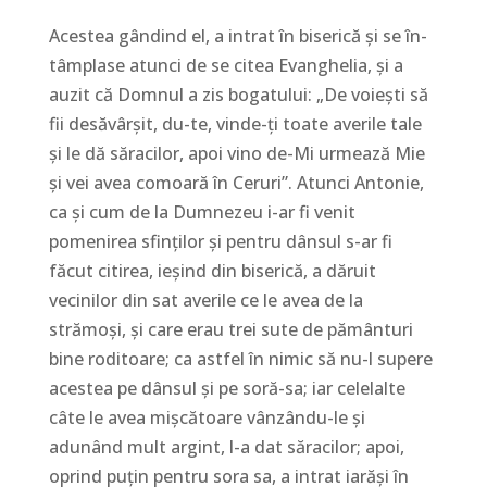
Acestea gândind el, a intrat în biserică și se în­
tâmplase atunci de se citea Evanghelia, și a
auzit că Domnul a zis bo­ga­tului: „De voiești să
fii desăvârșit, du-te, vinde-ți toate averile tale
și le dă săracilor, apoi vino de-Mi urmează Mie
și vei avea co­moară în Ceruri”. Atunci Antonie,
ca și cum de la Dumnezeu i-ar fi venit
pomenirea sfinților și pentru dânsul s-ar fi
făcut ci­tirea, ieșind din biserică, a dăruit
vecinilor din sat averile ce le avea de la
strămoși, și care erau trei sute de pă­mân­turi
bine ro­di­toare; ca astfel în nimic să nu-l supere
acestea pe dânsul și pe soră-sa; iar celelalte
câte le avea mișcătoare vânzându-le și
adunând mult argint, l-a dat săracilor; apoi,
oprind puțin pentru sora sa, a intrat iarăși în