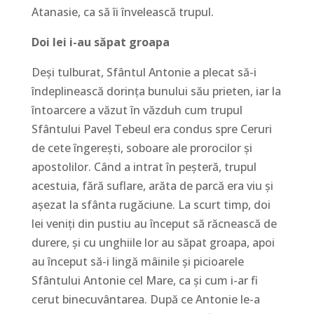
Atanasie, ca să îi învelească trupul.
Doi lei i-au săpat groapa
Deși tulburat, Sfântul Antonie a plecat să-i
îndeplinească dorința bunului său prieten, iar la
întoarcere a văzut în văzduh cum trupul
Sfântului Pavel Tebeul era condus spre Ceruri
de cete îngerești, soboare ale prorocilor și
apostolilor. Când a intrat în peșteră, trupul
acestuia, fără suflare, arăta de parcă era viu și
așezat la sfânta rugăciune. La scurt timp, doi
lei veniți din pustiu au început să răcnească de
durere, și cu unghiile lor au săpat groapa, apoi
au început să-i lingă mâinile și picioarele
Sfântului Antonie cel Mare, ca și cum i-ar fi
cerut binecuvântarea. După ce Antonie le-a