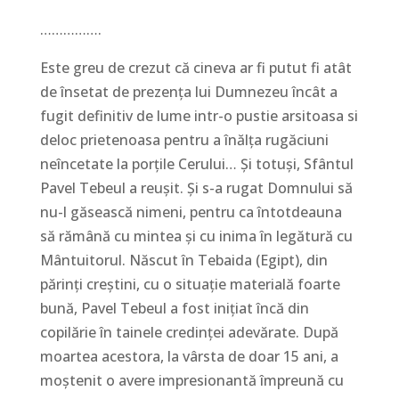
…………….
Este greu de crezut că cineva ar fi putut fi atât
de însetat de prezența lui Dumnezeu încât a
fugit definitiv de lume intr-o pustie arsitoasa si
deloc prietenoasa pentru a înălța rugăciuni
neîncetate la porțile Cerului… Și totuși, Sfântul
Pavel Tebeul a reușit. Și s-a rugat Domnului să
nu-l găsească nimeni, pentru ca întotdeauna
să rămână cu mintea și cu inima în legătură cu
Mântuitorul. Născut în Tebaida (Egipt), din
părinți creștini, cu o situație materială foarte
bună, Pavel Tebeul a fost inițiat încă din
copilărie în tainele credinței adevărate. După
moartea acestora, la vârsta de doar 15 ani, a
moștenit o avere impresionantă împreună cu