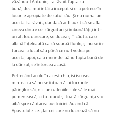
văzându-l Antonie, i-a râvnit fapta sa
bună; deci mai întâi a început și el a petrece în
locurile apro­piate de satul său. Și nu numai pe
acesta l-a râvnit, dar dacă ar fi auzit că se afla
cineva dintre cei sâr­gui­tori și îmbu­nă­tățiți într-
un alt loc oare­care, se ducea și îl căuta, ca o
albină înțeleaptă ca să soarbă flo­rile, și nu se în­
tor­cea la locul său până ce nu-l vedea pe
acesta; apoi, ca o merinde luând fapta bună de
la dânsul, se în­torcea acasă.
Petrecând acolo în acest chip, își iscusea
mintea ca să nu se întoarcă lui lucrurile
părinților săi, nici pe rudeniile sale să le mai
pomenească; ci tot dorul și toată sârguința s-o
aibă spre cău­tarea pustniciei. Au­zind că
Apostolul zice: „Iar cei care nu lu­crea­ză să nu