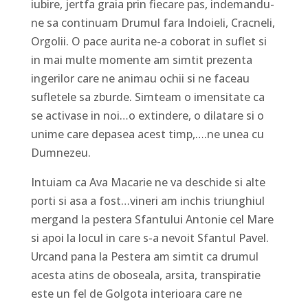
iubire, jertfa graia prin fiecare pas, indemandu-
ne sa continuam Drumul fara Indoieli, Cracneli,
Orgolii. O pace aurita ne-a coborat in suflet si
in mai multe momente am simtit prezenta
ingerilor care ne animau ochii si ne faceau
sufletele sa zburde. Simteam o imensitate ca
se activase in noi…o extindere, o dilatare si o
unime care depasea acest timp,….ne unea cu
Dumnezeu.
Intuiam ca Ava Macarie ne va deschide si alte
porti si asa a fost…vineri am inchis triunghiul
mergand la pestera Sfantului Antonie cel Mare
si apoi la locul in care s-a nevoit Sfantul Pavel.
Urcand pana la Pestera am simtit ca drumul
acesta atins de oboseala, arsita, transpiratie
este un fel de Golgota interioara care ne