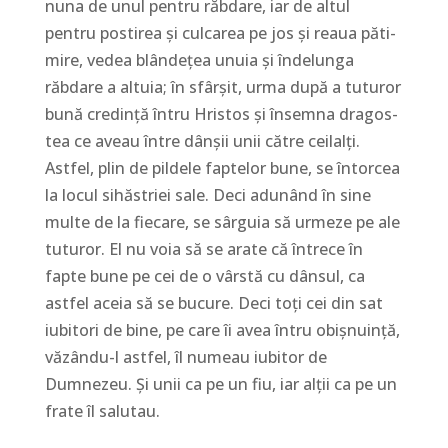
nuna de unul pentru răbdare, iar de altul
pentru postirea și cul­carea pe jos și reaua pă­ti­
mire, vedea blândețea unuia și în­de­lunga
răbdare a altuia; în sfârșit, urma după a tuturor
bună cre­dință întru Hristos și însemna dra­gos­
tea ce aveau între dânșii unii către cei­lalți.
Astfel, plin de pildele faptelor bune, se întorcea
la lo­cul sihăs­triei sale. Deci adunând în sine
multe de la fie­ca­re, se sâr­guia să urmeze pe ale
tuturor. El nu voia să se arate că întrece în
fapte bune pe cei de o vârstă cu dânsul, ca
astfel aceia să se bucure. Deci toți cei din sat
iubitori de bine, pe care îi avea întru obișnuință,
văzându-l astfel, îl nu­meau iubitor de
Dumnezeu. Și unii ca pe un fiu, iar alții ca pe un
frate îl salutau.