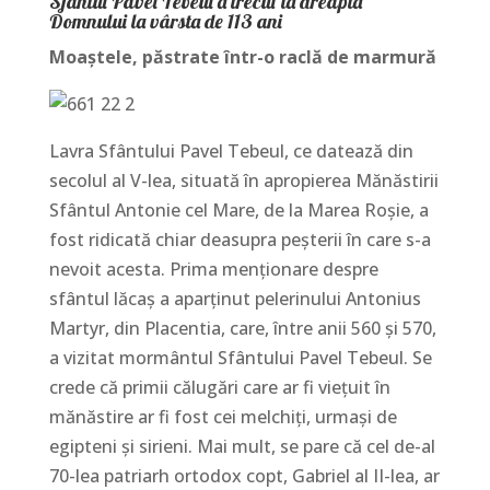
Sfântul Pavel Tebeul a trecut la dreapta
Domnului la vârsta de 113 ani
Moaştele, păstrate într-o raclă de marmură
Lavra Sfântului Pavel Tebeul, ce datează din
secolul al V-lea, situată în apropierea Mănăstirii
Sfântul Antonie cel Mare, de la Marea Roșie, a
fost ridicată chiar deasupra peșterii în care s-a
nevoit acesta. Prima menționare despre
sfântul lăcaș a aparținut pelerinului Antonius
Martyr, din Placentia, care, între anii 560 şi 570,
a vizitat mormântul Sfântului Pavel Tebeul. Se
crede că primii călugări care ar fi viețuit în
mănăstire ar fi fost cei melchiți, urmași de
egipteni și sirieni. Mai mult, se pare că cel de-al
70-lea patriarh ortodox copt, Gabriel al II-lea, ar