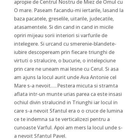
apropie de Centrul Nostru de Miez de Omul cu
O mare. Paseam facandu-mi iertarile, lasand la
baza pacatele, greselile, uitarile, judecatile,
atasamentele. Si din cand in cand in micile
opriri mijeau sorii interiori si varfurile de
intelegere. Si urcand cu smerenie-blandete-
iubire descopeream prin fiecare triunghi de
virtuti o stralucire, o bucurie, o intelepciune
prin care ne uneam mai lesne cu Cerul. Si asa
am ajuns la locul aurit unde Ava Antonie cel
Mare s-a nevoit…..Pestera micuta si stramta
aflata intr-un munte urias parea ca este insasi
ochiul divin stralucind in Triunghi iar locul in
care s-a nevoit Sfantul era o o cruce de lumina
ce te indemna sa te verticalizezi pentru a
cunoaste Varful. Apoi am mers la locul unde s-
a nevoit Sfantul Pavel.