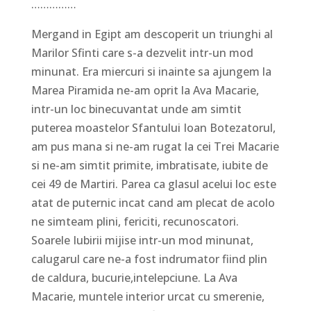
……………
Mergand in Egipt am descoperit un triunghi al
Marilor Sfinti care s-a dezvelit intr-un mod
minunat. Era miercuri si inainte sa ajungem la
Marea Piramida ne-am oprit la Ava Macarie,
intr-un loc binecuvantat unde am simtit
puterea moastelor Sfantului Ioan Botezatorul,
am pus mana si ne-am rugat la cei Trei Macarie
si ne-am simtit primite, imbratisate, iubite de
cei 49 de Martiri. Parea ca glasul acelui loc este
atat de puternic incat cand am plecat de acolo
ne simteam plini, fericiti, recunoscatori.
Soarele Iubirii mijise intr-un mod minunat,
calugarul care ne-a fost indrumator fiind plin
de caldura, bucurie,intelepciune. La Ava
Macarie, muntele interior urcat cu smerenie,