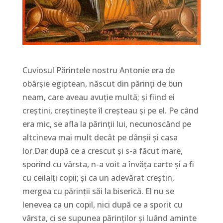
Cuviosul Părintele nostru Antonie era de
obârșie egip­tean, născut din părinți de bun
neam, care aveau avuție multă; și fiind ei
creștini, creștinește îl creșteau și pe el. Pe când
era mic, se afla la părinții lui, necu­nos­când pe
alt­ci­neva mai mult decât pe dânșii și casa
lor.Dar după ce a crescut și s-a făcut mare,
sporind cu vârsta, n-a voit a învăța carte și a fi
cu ceilalți copii; și ca un adevărat creștin,
mergea cu părinții săi la bi­serică. El nu se
lenevea ca un copil, nici după ce a sporit cu
vârsta, ci se supunea părin­ților și luând aminte