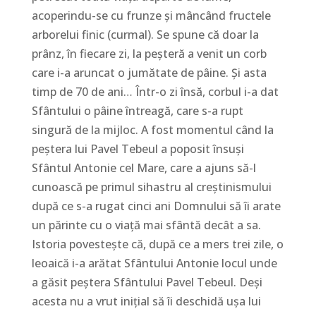
acoperindu-se cu frunze și mâncând fructele
arborelui finic (curmal). Se spune că doar la
prânz, în fiecare zi, la peșteră a venit un corb
care i-a aruncat o jumătate de pâine. Și asta
timp de 70 de ani… Într-o zi însă, corbul i-a dat
Sfântului o pâine întreagă, care s-a rupt
singură de la mijloc. A fost momentul când la
peștera lui Pavel Tebeul a poposit însuși
Sfântul Antonie cel Mare, care a ajuns să-l
cunoască pe primul sihastru al creștinismului
după ce s-a rugat cinci ani Domnului să îi arate
un părinte cu o viață mai sfântă decât a sa.
Istoria povestește că, după ce a mers trei zile, o
leoaică i-a arătat Sfântului Antonie locul unde
a găsit peștera Sfântului Pavel Tebeul. Deși
acesta nu a vrut inițial să îi deschidă ușa lui