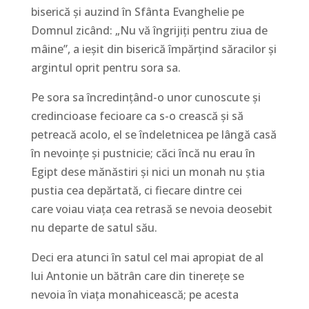
biserică și auzind în Sfânta Evan­ghelie pe
Domnul zicând: „Nu vă îngrijiți pentru ziua de
mâine”, a ieșit din biserică împărțind săracilor și
ar­gintul oprit pentru sora sa.
Pe sora sa încredințând-o unor cunoscute și
credin­cioase fe­cioare ca s-o crească și să
petreacă acolo, el se în­­de­letnicea pe lângă casă
în nevoințe și pustnicie; căci încă nu erau în
Egipt dese mănăstiri și nici un monah nu știa
pustia cea depăr­tată, ci fiecare dintre cei
care voiau viața cea retrasă se nevoia deosebit
nu departe de satul său.
Deci era atunci în satul cel mai apropiat de al
lui Antonie un bătrân care din tinerețe se
nevoia în viața mo­na­­hicească; pe acesta