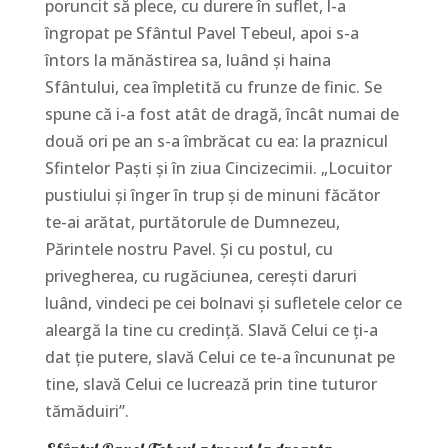
poruncit să plece, cu durere în suflet, l-a
îngropat pe Sfântul Pavel Tebeul, apoi s-a
întors la mănăstirea sa, luând și haina
Sfântului, cea împletită cu frunze de finic. Se
spune că i-a fost atât de dragă, încât numai de
două ori pe an s-a îmbrăcat cu ea: la praznicul
Sfintelor Paști și în ziua Cincizecimii. „Locuitor
pustiului și înger în trup și de minuni făcător
te-ai arătat, purtătorule de Dumnezeu,
Părintele nostru Pavel. Și cu postul, cu
privegherea, cu rugăciunea, cerești daruri
luând, vindeci pe cei bolnavi și sufletele celor ce
aleargă la tine cu credință. Slavă Celui ce ți-a
dat ție putere, slavă Celui ce te-a încununat pe
tine, slavă Celui ce lucrează prin tine tuturor
tămăduiri”.