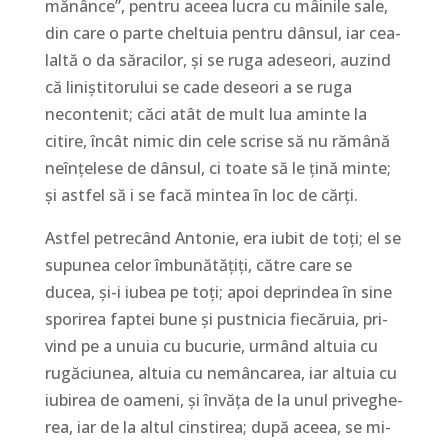
mănânce”, pentru aceea lucra cu mâi­nile sale,
din care o parte cheltuia pentru dânsul, iar cea­
laltă o da să­ra­cilor, și se ruga adeseori, auzind
că liniș­ti­to­rului se cade deseori a se ruga
necontenit; căci atât de mult lua aminte la
citire, încât nimic din cele scrise să nu ră­mână
neînțelese de dânsul, ci toate să le țină minte;
și astfel să i se facă mintea în loc de cărți.
Astfel petrecând Antonie, era iubit de toți; el se
su­pu­nea celor îmbunătățiți, către care se
ducea, și-i iubea pe toți; apoi de­prindea în sine
sporirea faptei bune și pust­ni­cia fiecăruia, pri­
vind pe a unuia cu bucurie, ur­mând altuia cu
rugăciunea, altuia cu nemâncarea, iar altuia cu
iubirea de oameni, și învăța de la unul pri­ve­ghe­
rea, iar de la altul cins­tirea; după aceea, se mi­