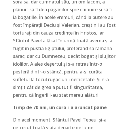
sora sa, dar cumnatul său, un om lacom, a
plănuit să îl dea păgânilor spre chinuire și să îi
ia bogățiile. În acele vremuri, când la putere au
fost împărații Deciu și Valerian, creștinii au fost
torturați din cauza credinței în Hristos, iar
Sfântul Pavel a lăsat în urmă toată averea și a
fugit în pustia Egiptului, preferând să rămână
sărac, dar cu Dumnezeu, decât bogat și slujitor
idolilor. A ales deșertul și s-a retras într-o
peșteră dintr-o stâncă, pentru a-și curăța
sufletul la focul rugăciunii neîncetate. Și n-a
simțit cât de grea a putut fi singurătatea,
pentru că îngerii i-au stat mereu alături.
Timp de 70 ani, un corb i-a aruncat pâine
Din acel moment, Sfântul Pavel Tebeul și-a
petrecut toată viața departe de lume,