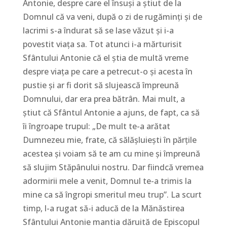
Antonie, despre care el însuși a știut de la
Domnul că va veni, după o zi de rugăminți și de
lacrimi s-a îndurat să se lase văzut și i-a
povestit viața sa. Tot atunci i-a mărturisit
Sfântului Antonie că el știa de multă vreme
despre viața pe care a petrecut-o și acesta în
pustie și ar fi dorit să slujească împreună
Domnului, dar era prea bătrân. Mai mult, a
știut că Sfântul Antonie a ajuns, de fapt, ca să
îi îngroape trupul: „De mult te-a arătat
Dumnezeu mie, frate, că sălășluiești în părțile
acestea și voiam să te am cu mine și împreună
să slujim Stăpânului nostru. Dar fiindcă vremea
adormirii mele a venit, Domnul te-a trimis la
mine ca să îngropi smeritul meu trup”. La scurt
timp, l-a rugat să-i aducă de la Mănăstirea
Sfântului Antonie mantia dăruită de Episcopul