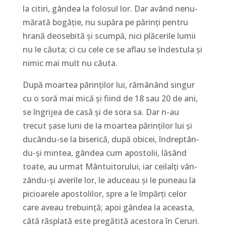
la citiri, gândea la folosul lor. Dar având ne­nu­
mărată bo­găție, nu supăra pe părinți pentru
hrană deosebită și scumpă, nici plăcerile lumii
nu le căuta; ci cu cele ce se aflau se îndestula și
nimic mai mult nu căuta.
După moartea părinților lui, rămânând singur
cu o soră mai mică și fiind de 18 sau 20 de ani,
se îngrijea de casă și de sora sa. Dar n-au
trecut șase luni de la moartea părin­ților lui și
ducându-se la biserică, după obicei, îndrep­tân­
du-și mintea, gândea cum apostolii, lăsând
toate, au urmat Mântuitorului, iar ceilalți vân­
zându-și averile lor, le adu­ceau și le puneau la
pi­cioarele apostolilor, spre a le împărți celor
care aveau tre­buin­ță; apoi gândea la aceasta,
câtă răs­pla­tă este pregătită acestora în Ceruri.