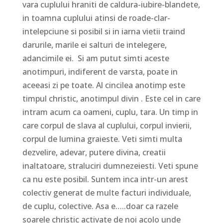
vara cuplului hraniti de caldura-iubire-blandete,
in toamna cuplului atinsi de roade-clar-
intelepciune si posibil si in iarna vietii traind
darurile, marile ei salturi de intelegere,
adancimile ei. Si am putut simti aceste
anotimpuri, indiferent de varsta, poate in
aceeasi zi pe toate. Al cincilea anotimp este
timpul christic, anotimpul divin . Este cel in care
intram acum ca oameni, cuplu, tara. Un timp in
care corpul de slava al cuplului, corpul invierii,
corpul de lumina graieste. Veti simti multa
dezvelire, adevar, putere divina, creatii
inaltatoare, straluciri dumnezeiesti. Veti spune
ca nu este posibil. Suntem inca intr-un arest
colectiv generat de multe facturi individuale,
de cuplu, colective. Asa e…..doar ca razele
soarele christic activate de noi acolo unde