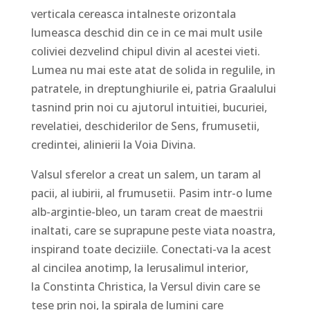
verticala cereasca intalneste orizontala
lumeasca deschid din ce in ce mai mult usile
coliviei dezvelind chipul divin al acestei vieti.
Lumea nu mai este atat de solida in regulile, in
patratele, in dreptunghiurile ei, patria Graalului
tasnind prin noi cu ajutorul intuitiei, bucuriei,
revelatiei, deschiderilor de Sens, frumusetii,
credintei, alinierii la Voia Divina.
Valsul sferelor a creat un salem, un taram al
pacii, al iubirii, al frumusetii. Pasim intr-o lume
alb-argintie-bleo, un taram creat de maestrii
inaltati, care se suprapune peste viata noastra,
inspirand toate deciziile. Conectati-va la acest
al cincilea anotimp, la Ierusalimul interior,
la Constinta Christica, la Versul divin care se
tese prin noi, la spirala de lumini care