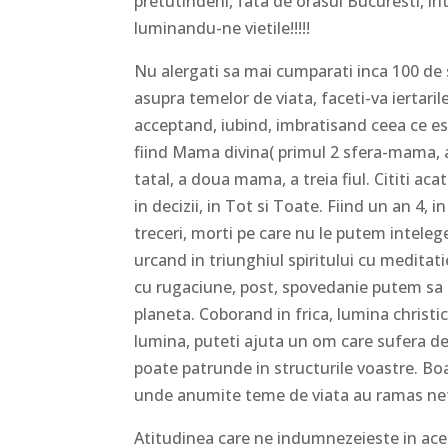
pretutindeni, fata de orasul Bucuresti, int
luminandu-ne vietile!!!!!
Nu alergati sa mai cumparati inca 100 de sti
asupra temelor de viata, faceti-va iertari
acceptand, iubind, imbratisand ceea ce es
fiind Mama divina( primul 2 sfera-mama, al 
tatal, a doua mama, a treia fiul. Cititi aca
in decizii, in Tot si Toate. Fiind un an 4, i
treceri, morti pe care nu le putem intelege
urcand in triunghiul spiritului cu meditat
cu rugaciune, post, spovedanie putem sa 
planeta. Coborand in frica, lumina christic
lumina, puteti ajuta un om care sufera de 
poate patrunde in structurile voastre. Bo
unde anumite teme de viata au ramas nefa
Atitudinea care ne indumnezeieste in ac