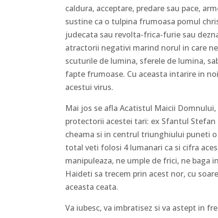
caldura, acceptare, predare sau pace, arm
sustine ca o tulpina frumoasa pomul chris
judecata sau revolta-frica-furie sau dezn
atractorii negativi marind norul in care ne
scuturile de lumina, sferele de lumina, sa
fapte frumoase. Cu aceasta intarire in noi,
acestui virus.
Mai jos se afla Acatistul Maicii Domnului, 
protectorii acestei tari: ex Sfantul Stefa
cheama si in centrul triunghiului puneti o
total veti folosi 4 lumanari ca si cifra ace
manipuleaza, ne umple de frici, ne baga in 
Haideti sa trecem prin acest nor, cu soare
aceasta ceata.
Va iubesc, va imbratisez si va astept in fre