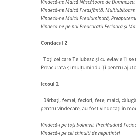
Vindecă-ne Maică Născătoare de Dumnezeu, 
Vindecă-ne Maică Preasfântă, Multiubitoare ş
Vindecă-ne Maică Prealuminată, Preaputernic
Vindecă-ne pe noi Preacurată Fecioară şi Ma
Condacul 2
Toţi cei care Te iubesc şi cu evlavie Ţi se 
Preacurată şi mulţumindu-Ţi pentru ajutor Î
Icosul 2
Bărbaţi, femei, feciori, fete, maici, călugăr
pentru vindecare, au fost vindecaţi în mo
Vindecă-i pe toţi bolnavii, Prealăudată Fecio
Vindecă-i pe cei chinuiţi de neputinţe!