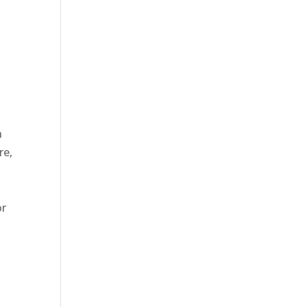
n
re,
or