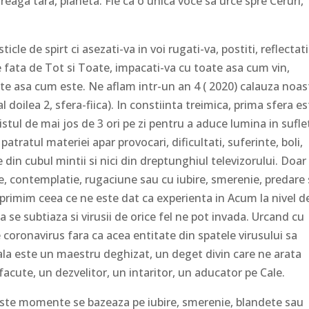
reaga tara, planeta. Fie ca o unica voce sa urce spre Ceruri,
cle de spirt ci asezati-va in voi rugati-va, postiti, reflectati
le fata de Tot si Toate, impacati-va cu toate asa cum vin,
te asa cum este. Ne aflam intr-un an 4 ( 2020) calauza noas
doilea 2, sfera-fiica). In constiinta treimica, prima sfera es
tistul de mai jos de 3 ori pe zi pentru a aduce lumina in sufle
n patratul materiei apar provocari, dificultati, suferinte, boli,
 din cubul mintii si nici din dreptunghiul televizorului. Doar
ie, contemplatie, rugaciune sau cu iubire, smerenie, predare
primim ceea ce ne este dat ca experienta in Acum la nivel d
a se subtiaza si virusii de orice fel ne pot invada. Urcand cu
coronavirus fara ca acea entitate din spatele virusului sa
ala este un maestru deghizat, un deget divin care ne arata
cute, un dezvelitor, un intaritor, un aducator pe Cale.
este momente se bazeaza pe iubire, smerenie, blandete sau