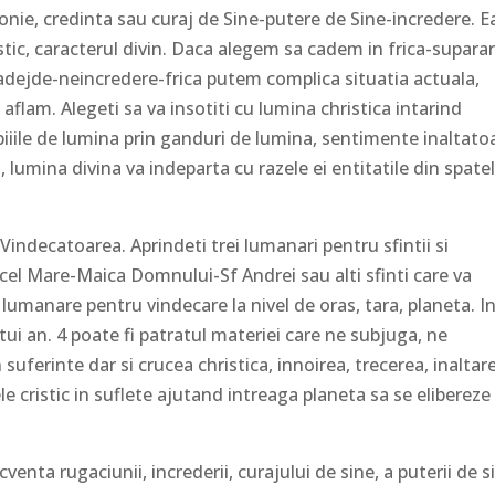
onie, credinta sau curaj de Sine-putere de Sine-incredere. E
tic, caracterul divin. Daca alegem sa cadem in frica-supara
adejde-neincredere-frica putem complica situatia actuala,
 aflam. Alegeti sa va insotiti cu lumina christica intarind
biiile de lumina prin ganduri de lumina, sentimente inaltato
 lumina divina va indeparta cu razele ei entitatile din spate
Vindecatoarea. Aprindeti trei lumanari pentru sfintii si
n cel Mare-Maica Domnului-Sf Andrei sau alti sfinti care va
 lumanare pentru vindecare la nivel de oras, tara, planeta. I
stui an. 4 poate fi patratul materiei care ne subjuga, ne
suferinte dar si crucea christica, innoirea, trecerea, inaltar
le cristic in suflete ajutand intreaga planeta sa se elibereze
cventa rugaciunii, increderii, curajului de sine, a puterii de s