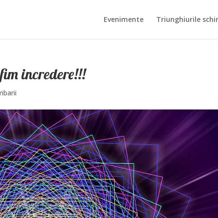
Evenimente
Triunghiurile schi
fim incredere!!!
mbarii