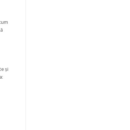
ecum
tă
e şi
a: