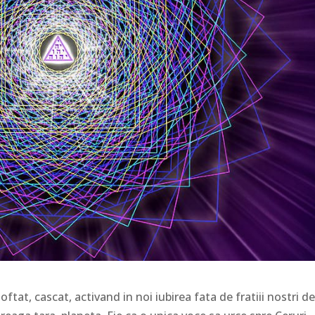
tat, cascat, activand in noi iubirea fata de fratiii nostri d