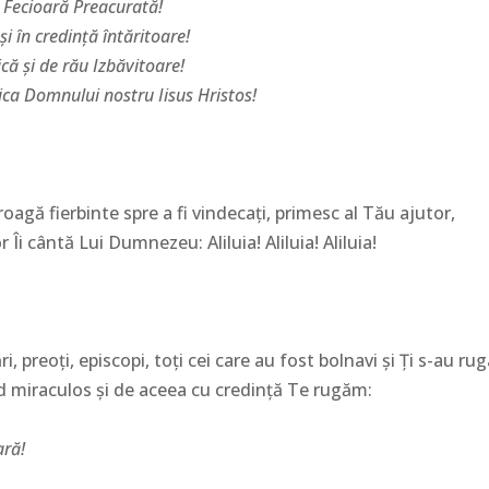
Fecioară Preacurată!
i în credinţă întăritoare!
ă şi de rău Izbăvitoare!
ica Domnului nostru Iisus Hristos!
roagă fierbinte spre a fi vindecaţi, primesc al Tău ajutor,
i cântă Lui Dumnezeu: Aliluia! Aliluia! Aliluia!
i, preoţi, episcopi, toţi cei care au fost bolnavi şi Ţi s-au ru
d miraculos şi de aceea cu credinţă Te rugăm:
ară!