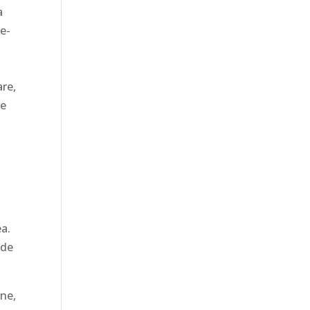
a
re-
are,
le
n
ea.
 de
ine,