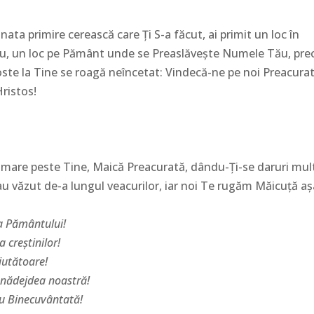
a primire cerească care Ţi S-a făcut, ai primit un loc în
ău, un loc pe Pământ unde se Preaslăveşte Numele Tău, pr
goste la Tine se roagă neîncetat: Vindecă-ne pe noi Preacura
ristos!
are peste Tine, Maică Preacurată, dându-Ţi-se daruri mult
-au văzut de-a lungul veacurilor, iar noi Te rugăm Măicuţă aş
a Pământului!
 creştinilor!
jutătoare!
 nădejdea noastră!
u Binecuvântată!