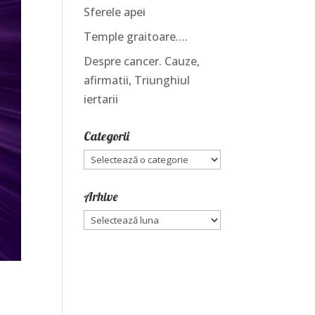
Sferele apei
Temple graitoare….
Despre cancer. Cauze,
afirmatii, Triunghiul
iertarii
Categorii
Categorii
Arhive
Arhive
e