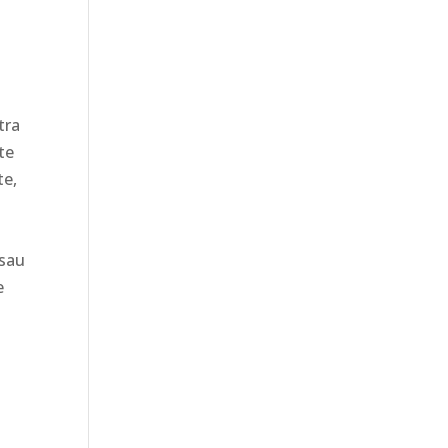
tra
te
te,
 sau
e