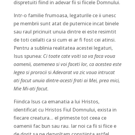
dispretuiti fiind in adevar fii si fiicele Domnului.
Intr-o familie frumoasa, legaturile ce ii unesc
pe membrii sunt atat de puternice incat binele
sau raul pricinuit unuia dintre ei este resimtit
de toti ceilalti ca si cum ei ar fi fost cei atinsi.
Pentru a sublinia realitatea acestei legaturi,
Isus spunea:
Ci toate cate voiti sa va faca voua
oamenii, asemenea si voi faceti lor, ca acestea este
legea si prorocii
si
Adevarat va zic voua intrucat
ati facut unuia dintre-acesti frati ai Mei, prea mici,
Mie Mi-ati facut.
Fiindca Isus ca emanatia a lui Hristos,
identificat cu Hristos Fiul Domnului, exista in
fiecare creatura… el primeste tot ceea ce
oamenii fac bun sau rau. Iar noi ca fii si fiice e
de dorit sa ne dezvoltam constiinta astfel