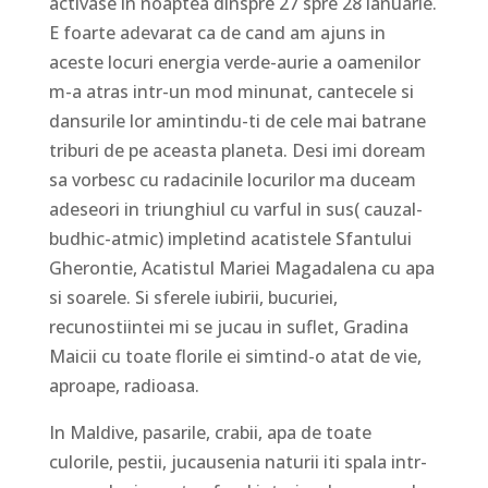
activase in noaptea dinspre 27 spre 28 ianuarie.
E foarte adevarat ca de cand am ajuns in
aceste locuri energia verde-aurie a oamenilor
m-a atras intr-un mod minunat, cantecele si
dansurile lor amintindu-ti de cele mai batrane
triburi de pe aceasta planeta. Desi imi doream
sa vorbesc cu radacinile locurilor ma duceam
adeseori in triunghiul cu varful in sus( cauzal-
budhic-atmic) impletind acatistele Sfantului
Gherontie, Acatistul Mariei Magadalena cu apa
si soarele. Si sferele iubirii, bucuriei,
recunostiintei mi se jucau in suflet, Gradina
Maicii cu toate florile ei simtind-o atat de vie,
aproape, radioasa.
In Maldive, pasarile, crabii, apa de toate
culorile, pestii, jucausenia naturii iti spala intr-