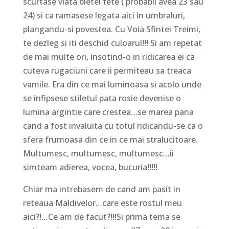
scurtase viata bietei fete ( probabil avea 23 sau
24) si ca ramasese legata aici in umbraluri,
plangandu-si povestea. Cu Voia Sfintei Treimi,
te dezleg si iti deschid culoarul!!! Si am repetat
de mai multe ori, insotind-o in ridicarea ei ca
cuteva rugaciuni care ii permiteau sa treaca
vamile. Era din ce mai luminoasa si acolo unde
se infipsese stiletul pata rosie devenise o
lumina argintie care crestea…se marea pana
cand a fost invaluita cu totul ridicandu-se ca o
sfera frumoasa din ce in ce mai stralucitoare.
Multumesc, multumesc, multumesc…ii
simteam adierea, vocea, bucuria!!!!!
Chiar ma intrebasem de cand am pasit in
reteaua Maldivelor…care este rostul meu
aici?!…Ce am de facut?!!!Si prima tema se