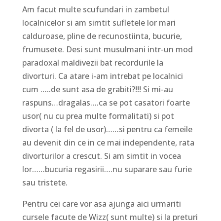
Am facut multe scufundari in zambetul
localnicelor si am simtit sufletele lor mari
calduroase, pline de recunostiinta, bucurie,
frumusete. Desi sunt musulmani intr-un mod
paradoxal maldivezii bat recordurile la
divorturi. Ca atare i-am intrebat pe localnici
cum …..de sunt asa de grabiti?!!! Si mi-au
raspuns…dragalas….ca se pot casatori foarte
usor( nu cu prea multe formalitati) si pot
divorta ( la fel de usor)……si pentru ca femeile
au devenit din ce in ce mai independente, rata
divorturilor a crescut. Si am simtit in vocea
lor……bucuria regasirii….nu suparare sau furie
sau tristete.
Pentru cei care vor asa ajunga aici urmariti
cursele facute de Wizz( sunt multe) si la preturi