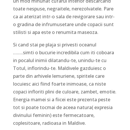
un mod minunat cufarul interior descarcand
toate nespuse, negraitele, nerezolvatele. Pare
ca ai aterizat intr-o sala de revigorare sau intr-
o gradina de infrumusetare unde copacii sunt
stilisti si apa este o renumita maseoza.
Si cand stai pe plaja si privesti oceanul
……..simti o bucurie incredibila cum iti coboara
in pocalul inimii dilatandu-te, unindu-te cu
Totul, inflorindu-te. Maldivele gazduiesc o
parte din arhivele lemuriene, spiritele care
locuiesc aici fiind foarte inimoase, ca niste
copaci infloriti plini de culoare, zambet, emotie.
Energia mamei si a fiicei este prezenta peste
tot si poate tocmai de aceea natura( expresia
divinului feminin) este fermecatoare,
coplesitoare, radioasa in Maldive.