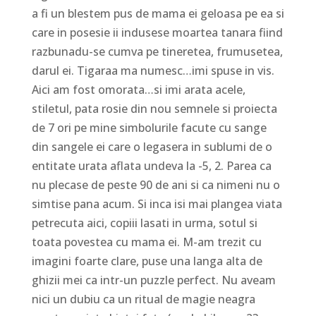
a fi un blestem pus de mama ei geloasa pe ea si
care in posesie ii indusese moartea tanara fiind
razbunadu-se cumva pe tineretea, frumusetea,
darul ei. Tigaraa ma numesc…imi spuse in vis.
Aici am fost omorata…si imi arata acele,
stiletul, pata rosie din nou semnele si proiecta
de 7 ori pe mine simbolurile facute cu sange
din sangele ei care o legasera in sublumi de o
entitate urata aflata undeva la -5, 2. Parea ca
nu plecase de peste 90 de ani si ca nimeni nu o
simtise pana acum. Si inca isi mai plangea viata
petrecuta aici, copiii lasati in urma, sotul si
toata povestea cu mama ei. M-am trezit cu
imagini foarte clare, puse una langa alta de
ghizii mei ca intr-un puzzle perfect. Nu aveam
nici un dubiu ca un ritual de magie neagra