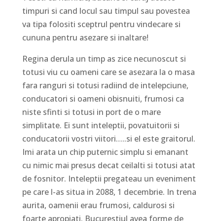
timpuri si cand locul sau timpul sau povestea
va tipa folositi sceptrul pentru vindecare si
cununa pentru asezare si inaltare!
Regina derula un timp as zice necunoscut si
totusi viu cu oameni care se asezara la o masa
fara ranguri si totusi radiind de intelepciune,
conducatori si oameni obisnuiti, frumosi ca
niste sfinti si totusi in port de o mare
simplitate. Ei sunt inteleptii, povatuitorii si
conducatorii vostri viitori…..si el este graitorul.
Imi arata un chip puternic simplu si emanant
cu nimic mai presus decat ceilalti si totusi atat
de fosnitor. Inteleptii pregateau un eveniment
pe care l-as situa in 2088, 1 decembrie. In trena
aurita, oamenii erau frumosi, caldurosi si
foarte apropiati. Bucurestiul avea forme de