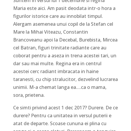
Suntem in versul lui 1 decembrie si regina
Maria este aici. Am pasit deodata intr-o hora a
figurilor istorice care au innobilat timpul.
Alergam asemenea unui copil de la Stefan cel
Mare la Mihai Viteazu, Constantin
Brancoveanu apoi la Decebal, Burebista, Mircea
cel Batran, figuri trinitate radiante care au
coborat pentru a aseza in trena acestei tari, un
dar sau mai multe. Regina era in centrul
acestei cerc radiant imbracata in haine
taranesti, cu chip stralucitor, dezvelind lucrarea
unimii. M-a chemat langa ea….ca o mama,
sora, prietena.
Ce simti privind acest 1 dec 2017? Durere. De ce
durere? Pentru ca unitatea in versul puterii e
atat de departe. Scoase cununa ei plina cu