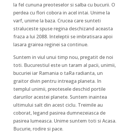
la fel cununa preoteselor si salba cu bucurii. O
perdea cu flori cobora in acel intai. Unime la
varf, unime la baza. Crucea care sunteti
straluceste spuse regina deschizand aceasta
fraza a lui 2088. Inteleptii se imbratisara apoi
lasara grairea reginei sa continue.
Suntem in viul unui timp nou, pregatit de noi
toti. Bucurestiul este un taram al pacii, unimii,
bucuriei iar Ramania o taRa radianta, un
graitor divin pentru intreaga planeta. In
templul unimii, preotesele deschid portile
darurilor acestei planete. Suntem inaintea
ultimului salt din acest ciclu. Treimile au
coborat, legand pasirea dumnezeiasca de
pasirea lumeasca. Unime suntem toti si Acasa.
Bucurie, rodire si pace.