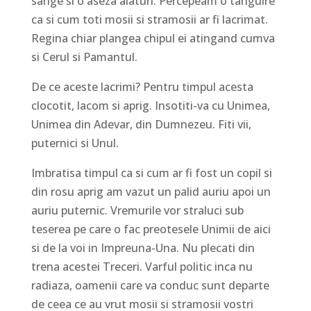
sange si o aseza alaturi. Percepeam o tanguire
ca si cum toti mosii si stramosii ar fi lacrimat.
Regina chiar plangea chipul ei atingand cumva
si Cerul si Pamantul.
De ce aceste lacrimi? Pentru timpul acesta
clocotit, lacom si aprig. Insotiti-va cu Unimea,
Unimea din Adevar, din Dumnezeu. Fiti vii,
puternici si Unul.
Imbratisa timpul ca si cum ar fi fost un copil si
din rosu aprig am vazut un palid auriu apoi un
auriu puternic. Vremurile vor straluci sub
teserea pe care o fac preotesele Unimii de aici
si de la voi in Impreuna-Una. Nu plecati din
trena acestei Treceri. Varful politic inca nu
radiaza, oamenii care va conduc sunt departe
de ceea ce au vrut mosii si stramosii vostri