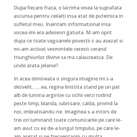
Dupa fiecare fraza, o lacrima iesea la suprafata
ascunsa pentru ceilalti insa atat de puternica in
sufletul meu. Inaintam informational insa
vocea imi era adeseori gatuita. M-am oprit
dupa ce toate vagoanele povestii s-au asezat si
mi-am activat vesmintele ceresti cerand
triunghiurilor divine sa ma calauzeasca. De
unde atata jelanie?
In acea dimineata o singura imagine mi s-a
dezvelit…….ea, regina linistita stand pe un pat
alb de lumina argintie cu ochii verzi rodind
peste timp, blanda, iubitoare, calda, privind la
noi, imbratisandu-ne. Imaginea s-a intors de
trei ori luminand toate comunicarile pe care le-
am avut cu ea de-a lungul timpului, pe care le-
am asezat si pe frecventaom cu multa