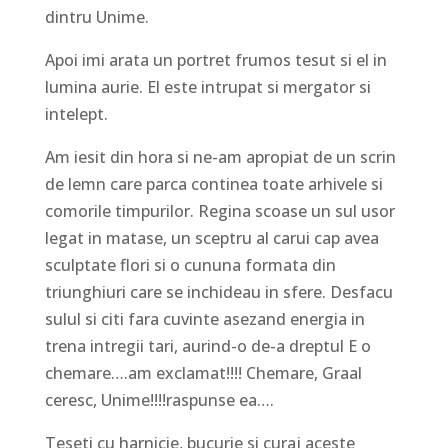
dintru Unime.
Apoi imi arata un portret frumos tesut si el in
lumina aurie. El este intrupat si mergator si
intelept.
Am iesit din hora si ne-am apropiat de un scrin
de lemn care parca continea toate arhivele si
comorile timpurilor. Regina scoase un sul usor
legat in matase, un sceptru al carui cap avea
sculptate flori si o cununa formata din
triunghiuri care se inchideau in sfere. Desfacu
sulul si citi fara cuvinte asezand energia in
trena intregii tari, aurind-o de-a dreptul E o
chemare….am exclamat!!!! Chemare, Graal
ceresc, Unime!!!!raspunse ea….
Teseti cu harnicie, bucurie si curaj aceste