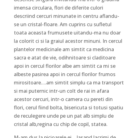
imensa circulara, flori de diferite culori
descriind cercuri minunate in centru aflandu-
se un cristal-floare. Am cuprins cu sufletul
toata aceasta frumusete uitandu-ma nu doar
la colorit ci si la graiul acestor minuni. In cercul
plantelor medicinale am simtit ca medicina
sacra e atat de vie, odihnitoare si claditoare
apoi in cercul florilor albe am simtit ca mi se
albeste pasirea apoi in cercul florilor frumos
mirositoare….am simtit simplu ca ma transport
si mai puternic intr-un colt de rai in afara
acestor cercuri, intr-o camera cu pereti din
flori, cerul fiind bolta, bisericuta si totusi spatiu
de reculegere unde pe un pat alb simplu de
cristal alb,regina cu chip de copil, statea.
M-am dus la picioarele ei….lasand lacrimi de