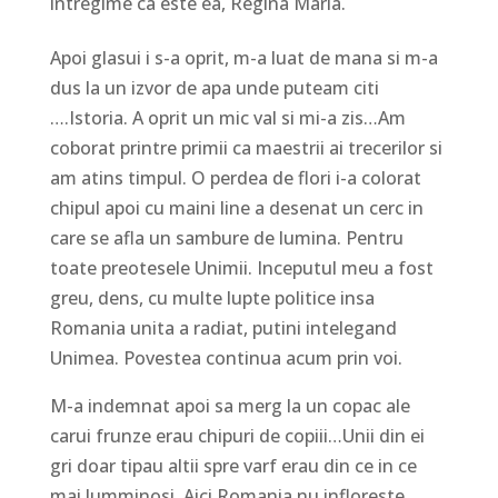
intregime ca este ea, Regina Maria.
Apoi glasui i s-a oprit, m-a luat de mana si m-a
dus la un izvor de apa unde puteam citi
….Istoria. A oprit un mic val si mi-a zis…Am
coborat printre primii ca maestrii ai trecerilor si
am atins timpul. O perdea de flori i-a colorat
chipul apoi cu maini line a desenat un cerc in
care se afla un sambure de lumina. Pentru
toate preotesele Unimii. Inceputul meu a fost
greu, dens, cu multe lupte politice insa
Romania unita a radiat, putini intelegand
Unimea. Povestea continua acum prin voi.
M-a indemnat apoi sa merg la un copac ale
carui frunze erau chipuri de copiii…Unii din ei
gri doar tipau altii spre varf erau din ce in ce
mai lumminosi. Aici Romania nu infloreste.