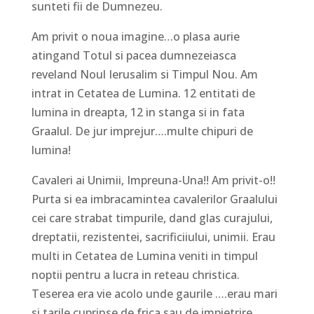
sunteti fii de Dumnezeu.
Am privit o noua imagine…o plasa aurie
atingand Totul si pacea dumnezeiasca
reveland Noul Ierusalim si Timpul Nou. Am
intrat in Cetatea de Lumina. 12 entitati de
lumina in dreapta, 12 in stanga si in fata
Graalul. De jur imprejur….multe chipuri de
lumina!
Cavaleri ai Unimii, Impreuna-Una!! Am privit-o!!
Purta si ea imbracamintea cavalerilor Graalului
cei care strabat timpurile, dand glas curajului,
dreptatii, rezistentei, sacrificiiului, unimii. Erau
multi in Cetatea de Lumina veniti in timpul
noptii pentru a lucra in reteau christica.
Teserea era vie acolo unde gaurile ….erau mari
si tarile cuprinse de frica sau de impietrire.