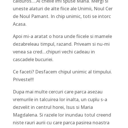
calduros….Ai cheile imi spuse Maria. Mergi si
uneste alaturi de alte fiice ale Unimii, Noul Cer
de Noul Pamant. In chip unimic, toti se intorc
Acasa.
Apoi mi-a aratat o hora unde fiicele si mamele
dezabreleau timpul, razand. Priveam si nu-mi
venea sa cred…chipuri vechi cadeau in
cascadele bucuriei.
Ce faceti? Desfacem chipul unimic al timpului.
Priveste!!!
Dupa mai multe cercuri care parca asezau
vremurile in talcuirea lor inalta, un cuplu s-a
dezvelit in centrul horei, Isus si Maria
Magdalena. Si razele lor inundau totul creend
niste rauri aurii cu care parca pasirea noastra