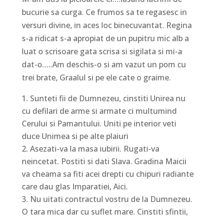
bucurie sa curga. Ce frumos sa te regasesc in
versuri divine, in aces loc binecuvantat. Regina
s-a ridicat s-a apropiat de un pupitru mic alb a
luat o scrisoare gata scrisa si sigilata si mi-a
dat-o…..Am deschis-o si am vazut un pom cu
trei brate, Graalul si pe ele cate o graime.
Sunteti fii de Dumnezeu, cinstiti Unirea nu
cu defilari de arme si armate ci multumind
Cerului si Pamantului. Uniti pe interior veti
duce Unimea si pe alte plaiuri
Asezati-va la masa iubirii. Rugati-va
neincetat. Postiti si dati Slava. Gradina Maicii
va cheama sa fiti acei drepti cu chipuri radiante
care dau glas Imparatiei, Aici.
Nu uitati contractul vostru de la Dumnezeu.
O tara mica dar cu suflet mare. Cinstiti sfintii,