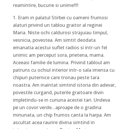
reamintire, bucurie si unime!!!!
Eram in palatul Stirbei cu oameni frumosi
alaturi privind un tablou graitor al reginei
Maria. Niste ochi caldurosi strajuiau timpul,
vesnicia, povestea. Am simtit deodata
emanatia acestui suflet radios si intr-un fel
unimic am perceput sora, prietena, mama.
Aceeasi familie de lumina. Privind tabloul am
patruns cu ochiul interior intr-o sala imensa cu
chipuri puternice care tronau peste tara
noastra. Am inaintat simtind istoria din adevar,
povestile curgand, puterile graitoare divin
impletindu-se in cununa acestei tari. Undeva
pe un covor verde…aproape de o gradina
minunata, un chip frumos canta la harpa. Am
ascultat acea raurire divina simtind in