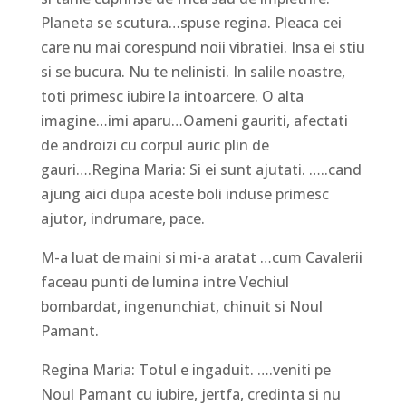
Planeta se scutura…spuse regina. Pleaca cei
care nu mai corespund noii vibratiei. Insa ei stiu
si se bucura. Nu te nelinisti. In salile noastre,
toti primesc iubire la intoarcere. O alta
imagine…imi aparu…Oameni gauriti, afectati
de androizi cu corpul auric plin de
gauri….Regina Maria: Si ei sunt ajutati. …..cand
ajung aici dupa aceste boli induse primesc
ajutor, indrumare, pace.
M-a luat de maini si mi-a aratat …cum Cavalerii
faceau punti de lumina intre Vechiul
bombardat, ingenunchiat, chinuit si Noul
Pamant.
Regina Maria: Totul e ingaduit. ….veniti pe
Noul Pamant cu iubire, jertfa, credinta si nu