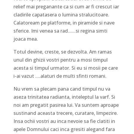
relief mai preganante ca si cum ar fi crescut iar
cladirile capatasera o lumina stralucitoare.
Calatoream pe platforme, in piramide si nave
sferice. Imi venea sa rad……si regina simti
joaca mea.
Totul devine, creste, se dezvolta. Am ramas
unul din ghizii vostri pentru a mosi timpul
acesta si timpul urmator. Si eu si mosii pe care
i-ai vazut ….alaturi de multi sfinti romani.
Nu vrem sa plecam pana cand timpul nu va
aseza trinitatea radianta, inteleptul la varf. Si
noi am pregatit pasirea lui. Va suntem aproape
sustinand aceasta trecere, curatare, limpezire.
Insa ochii vostri au inca nevoie sa fie clatiti in
apele Domnului caci inca gresiti alegand fara