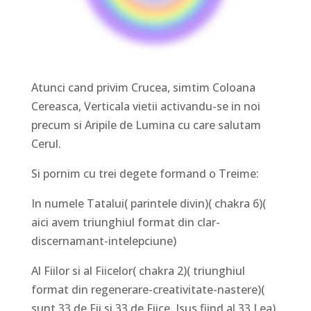
Atunci cand privim Crucea, simtim Coloana
Cereasca, Verticala vietii activandu-se in noi
precum si Aripile de Lumina cu care salutam
Cerul.
Si pornim cu trei degete formand o Treime:
In numele Tatalui( parintele divin)( chakra 6)(
aici avem triunghiul format din clar-
discernamant-intelepciune)
Al Fiilor si al Fiicelor( chakra 2)( triunghiul
format din regenerare-creativitate-nastere)(
sunt 33 de Fii si 33 de Fiice, Isus fiind al 33 Lea).