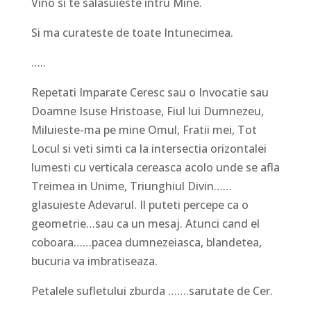
Vino si te salasuieste intru Mine.
Si ma curateste de toate Intunecimea.
…..
Repetati Imparate Ceresc sau o Invocatie sau
Doamne Isuse Hristoase, Fiul lui Dumnezeu,
Miluieste-ma pe mine Omul, Fratii mei, Tot
Locul si veti simti ca la intersectia orizontalei
lumesti cu verticala cereasca acolo unde se afla
Treimea in Unime, Triunghiul Divin……
glasuieste Adevarul. Il puteti percepe ca o
geometrie…sau ca un mesaj. Atunci cand el
coboara……pacea dumnezeiasca, blandetea,
bucuria va imbratiseaza.
Petalele sufletului zburda …….sarutate de Cer.