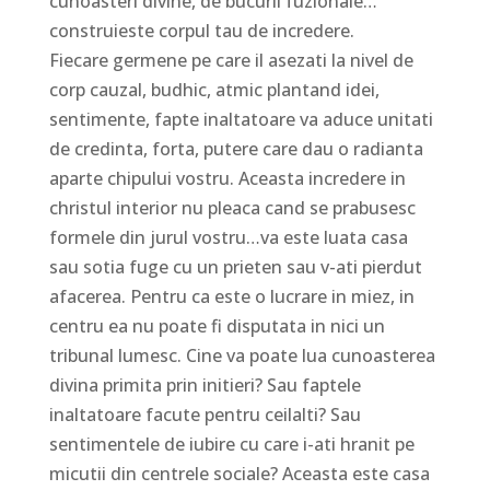
cunoasteri divine, de bucurii fuzionale…
construieste corpul tau de incredere.
Fiecare germene pe care il asezati la nivel de
corp cauzal, budhic, atmic plantand idei,
sentimente, fapte inaltatoare va aduce unitati
de credinta, forta, putere care dau o radianta
aparte chipului vostru. Aceasta incredere in
christul interior nu pleaca cand se prabusesc
formele din jurul vostru…va este luata casa
sau sotia fuge cu un prieten sau v-ati pierdut
afacerea. Pentru ca este o lucrare in miez, in
centru ea nu poate fi disputata in nici un
tribunal lumesc. Cine va poate lua cunoasterea
divina primita prin initieri? Sau faptele
inaltatoare facute pentru ceilalti? Sau
sentimentele de iubire cu care i-ati hranit pe
micutii din centrele sociale? Aceasta este casa