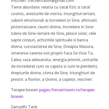
Inscrieri: frecventaom@gmail.com
Teme abordate: relatia cu tatal fizic si tatal
cosmic, aresturile de vointa, triunghiul iertarii,
saborii emotionali ai increderii in Sine, afirmatii
potentatoare, rauriri divine, Incredere in Sine-
Iubire de Sine-Iertare de Sine, plexul solar, cele
sapte corpuri, achizitiile spirituale si banca
divina, cunoasterea de Sine, Dreapta Masura,
smerenia-taierea voii proprii-Faca Se Voia Ta,
Calea, raza adevarului, energia primirii, unitatile
de incredere( cum se capata si cum le pierdem),
drepturile divine, stima de Sine, triunghiuri de
preotii: a florilor, a Unimii, a copiilor, rescrieri
Terapie bowen
pages.frecventaom.ro/terapie-
bowen
Samadhi Tank