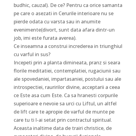
budhic, cauzal). De ce? Pentru ca orice samanta
pe care o asezati in Cerurile interioare nu se
pierde odata cu varsta sau in anumite
evenimente(divort, sunt data afara dintr-un
job, imi este furata averea).
Ce inseamna a construi increderea in triunghiul
cu varful in sus?
Incepeti prin a planta dimineata, pranz si seara
florile meditatiei, contemplatiei, rugaciunii sau
ale spovedaniei, impartasaniei, postului sau ale
introspectiei, rauririlor divine, acceptarii a ceea
ce Este asa cum Este. Ca sa hranesti corpurile
superioare e nevoie sa urci cu Liftul, un altfel
de lift care te apropie de varful de munte pe
care tu ti l-ai setat prin contractul spiritual.
Aceasta inaltime data de trairi christice, de