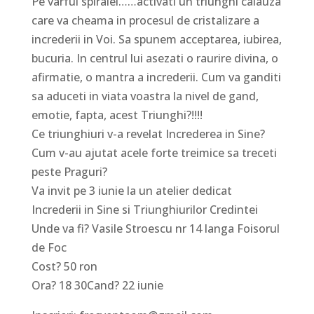
Pe varful spiralei……activati un triunghi calauza
care va cheama in procesul de cristalizare a
increderii in Voi. Sa spunem acceptarea, iubirea,
bucuria. In centrul lui asezati o raurire divina, o
afirmatie, o mantra a increderii. Cum va ganditi
sa aduceti in viata voastra la nivel de gand,
emotie, fapta, acest Triunghi?!!!!
Ce triunghiuri v-a revelat Increderea in Sine?
Cum v-au ajutat acele forte treimice sa treceti
peste Praguri?
Va invit pe 3 iunie la un atelier dedicat
Increderii in Sine si Triunghiurilor Credintei
Unde va fi? Vasile Stroescu nr 14 langa Foisorul
de Foc
Cost? 50 ron
Ora? 18 30Cand? 22 iunie