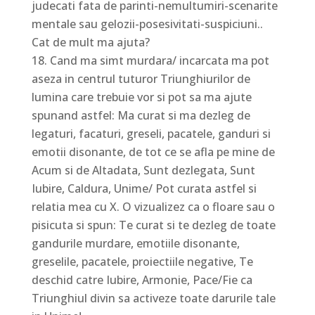
judecati fata de parinti-nemultumiri-scenarite
mentale sau gelozii-posesivitati-suspiciuni..
Cat de mult ma ajuta?
Cand ma simt murdara/ incarcata ma pot
aseza in centrul tuturor Triunghiurilor de
lumina care trebuie vor si pot sa ma ajute
spunand astfel: Ma curat si ma dezleg de
legaturi, facaturi, greseli, pacatele, ganduri si
emotii disonante, de tot ce se afla pe mine de
Acum si de Altadata, Sunt dezlegata, Sunt
Iubire, Caldura, Unime/ Pot curata astfel si
relatia mea cu X. O vizualizez ca o floare sau o
pisicuta si spun: Te curat si te dezleg de toate
gandurile murdare, emotiile disonante,
greselile, pacatele, proiectiile negative, Te
deschid catre Iubire, Armonie, Pace/Fie ca
Triunghiul divin sa activeze toate darurile tale