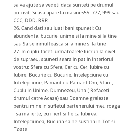
sa va ajute sa vedeti daca sunteti pe drumul
potrivit. Si asa apare la masini 555, 777, 999 sau
CCC, DDD, RRR
Cand dati sau luati bani spuneti: Cu
abundenta, bucurie, unime si la mine si la tine
sau Sa se inmulteasca si la mine si la tine
In cuplu faceti urmatoarele lucruri la nivel
de supraeu, spuneti seara in pat in interiorul
vostru: Sfera cu Sfera, Cer cu Cer, Iubire cu
Iubire, Bucurie cu Bucurie, Intelepciune cu
Intelepciune, Pamant cu Pamant Om, Sfant,
Cuplu in Unime, Dumnezeu, Una ( Refaceti
drumul catre Acasa) sau Doamne graieste
pentru mine in sufletul partenerului meu roaga
l sa ma ierte, eu il iert si fie ca Iubirea,
Intelepciunea, Bucuria sa ne sustina in Tot si
Toate