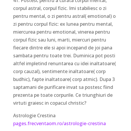
41. Postesc pentru a curata corpul mental,
corpul astral, corpul fizic. Imi stabiliesc o zi
pentru mental, o zi pentru astral( emotional) o
zi pentru corpul fizic: ex lunea pentru mental,
miercurea pentru emotional, vinerea pentru
corpul fizic sau luni, marti, miercuri pentru
fiecare dintre ele si apoi incepand de joi pana
sambata pentru toate trei. Duminica pot posti
altfel impletind renuntarea cu idei inaltatoare(
corp cauzal), sentimente inaltatoare( corp
budhic), fapte inaltatoare( corp atmic). Dupa 3
saptamani de purificare invat sa postesc fiind
prezenta pe toate corpurile. Ce triunghiuri de
virtuti graiesc in copacul christic?
Astrologie Crestina
pages.frecventaom.ro/astrologie-crestina