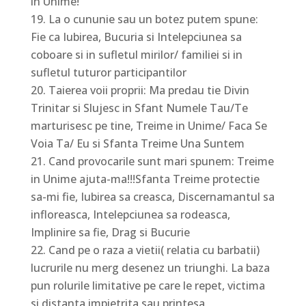
in Unime!
La o cununie sau un botez putem spune:
Fie ca Iubirea, Bucuria si Intelepciunea sa
coboare si in sufletul mirilor/ familiei si in
sufletul tuturor participantilor
Taierea voii proprii: Ma predau tie Divin
Trinitar si Slujesc in Sfant Numele Tau/Te
marturisesc pe tine, Treime in Unime/ Faca Se
Voia Ta/ Eu si Sfanta Treime Una Suntem
Cand provocarile sunt mari spunem: Treime
in Unime ajuta-ma!!!Sfanta Treime protectie
sa-mi fie, Iubirea sa creasca, Discernamantul sa
infloreasca, Intelepciunea sa rodeasca,
Implinire sa fie, Drag si Bucurie
Cand pe o raza a vietii( relatia cu barbatii)
lucrurile nu merg desenez un triunghi. La baza
pun rolurile limitative pe care le repet, victima
si distanta impietrita sau printesa