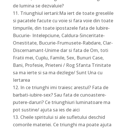
de lumina se dezvaluie?
Triunghiul iertarii:Ma iert de toate greselile
si pacatele facute cu voie si fara voie din toate
timpurile, din toate ipostazele fata de Iubire-
Bucurie- Intelepciune, Caldura-Sinceritate-
Onestitate, Bucurie-Frumusete-Rabdare, Clar-
Discernamant-Unime dar si fata de Om, toti
Fratii mei, Cuplu, Famile, Sex, Bunuri Case,
Bani, Profesie, Prieteni / Rog Sfanta Trinitate
sa ma ierte si sa ma dezlege/ Sunt Una cu
Iertarea
In ce triunghi imi traiesc arestul? Fata de
barbati-iubire-sex? Sau fata de cunoastere-
putere-daruri? Ce triunghiuri luminatoare ma
pot sustine/ ajuta sa ies de aici
Cheile spiritului si ale sufletului deschid
comorile materiei. Ce triunghi ma poate ajuta