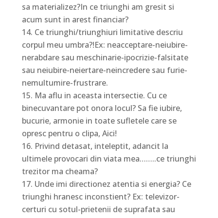
sa materializez?In ce triunghi am gresit si
acum sunt in arest financiar?
Ce triunghi/triunghiuri limitative descriu
corpul meu umbra?!Ex: neacceptare-neiubire-
nerabdare sau meschinarie-ipocrizie-falsitate
sau neiubire-neiertare-neincredere sau furie-
nemultumire-frustrare.
Ma aflu in aceasta intersectie. Cu ce
binecuvantare pot onora locul? Sa fie iubire,
bucurie, armonie in toate sufletele care se
opresc pentru o clipa, Aici!
Privind detasat, inteleptit, adancit la
ultimele provocari din viata mea……..ce triunghi
trezitor ma cheama?
Unde imi directionez atentia si energia? Ce
triunghi hranesc inconstient? Ex: televizor-
certuri cu sotul-prietenii de suprafata sau