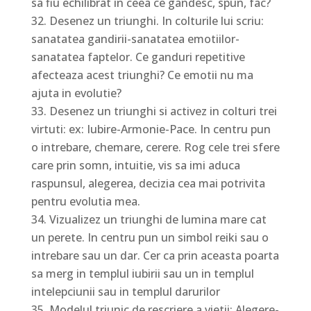
sa fiu echilibrat in ceea ce gandesc, spun, fac?
Desenez un triunghi. In colturile lui scriu:
sanatatea gandirii-sanatatea emotiilor-
sanatatea faptelor. Ce ganduri repetitive
afecteaza acest triunghi? Ce emotii nu ma
ajuta in evolutie?
Desenez un triunghi si activez in colturi trei
virtuti: ex: Iubire-Armonie-Pace. In centru pun
o intrebare, chemare, cerere. Rog cele trei sfere
care prin somn, intuitie, vis sa imi aduca
raspunsul, alegerea, decizia cea mai potrivita
pentru evolutia mea.
Vizualizez un triunghi de lumina mare cat
un perete. In centru pun un simbol reiki sau o
intrebare sau un dar. Cer ca prin aceasta poarta
sa merg in templul iubirii sau un in templul
intelepciunii sau in templul darurilor
Modelul triunic de rescriere a vietii: Alegere-