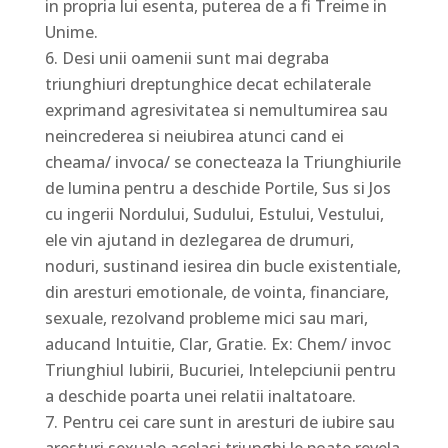
in propria lui esenta, puterea de a fi Treime in
Unime.
Desi unii oamenii sunt mai degraba
triunghiuri dreptunghice decat echilaterale
exprimand agresivitatea si nemultumirea sau
neincrederea si neiubirea atunci cand ei
cheama/ invoca/ se conecteaza la Triunghiurile
de lumina pentru a deschide Portile, Sus si Jos
cu ingerii Nordului, Sudului, Estului, Vestului,
ele vin ajutand in dezlegarea de drumuri,
noduri, sustinand iesirea din bucle existentiale,
din aresturi emotionale, de vointa, financiare,
sexuale, rezolvand probleme mici sau mari,
aducand Intuitie, Clar, Gratie. Ex: Chem/ invoc
Triunghiul Iubirii, Bucuriei, Intelepciunii pentru
a deschide poarta unei relatii inaltatoare.
Pentru cei care sunt in aresturi de iubire sau
aresturi sexuale acelasi triunghi le poate revela