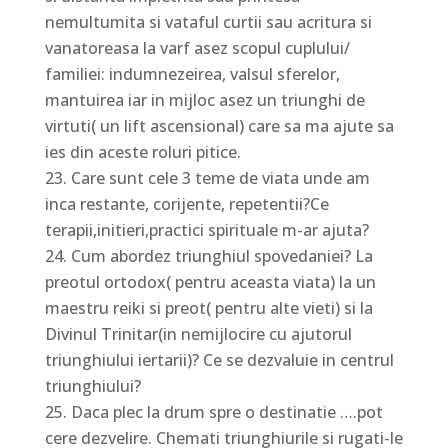
nemultumita si vataful curtii sau acritura si
vanatoreasa la varf asez scopul cuplului/
familiei: indumnezeirea, valsul sferelor,
mantuirea iar in mijloc asez un triunghi de
virtuti( un lift ascensional) care sa ma ajute sa
ies din aceste roluri pitice.
Care sunt cele 3 teme de viata unde am
inca restante, corijente, repetentii?Ce
terapii,initieri,practici spirituale m-ar ajuta?
Cum abordez triunghiul spovedaniei? La
preotul ortodox( pentru aceasta viata) la un
maestru reiki si preot( pentru alte vieti) si la
Divinul Trinitar(in nemijlocire cu ajutorul
triunghiului iertarii)? Ce se dezvaluie in centrul
triunghiului?
Daca plec la drum spre o destinatie ….pot
cere dezvelire. Chemati triunghiurile si rugati-le