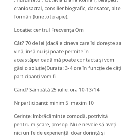
.Îndrumător: Octavia Diana Roman, terapeut
craniosacral, consilier biografic, dansator, alte
formări (kinetoterapie).
Locație: centrul Frecvența Om
Cât? 70 de lei (dacă e cineva care își dorește sa
vină, însă nu își poate permite în
aceastăperioadă mă poate contacta și vom
găsi o soluție)Durata: 3-4 ore în funcție de câți
participanți vom fi
Când? Sâmbătă 25 iulie, ora 10-13/14
Nr participanți: minim 5, maxim 10
Cerințe: îmbrăcăminte comodă, potrivită
pentru mișcare, prosop. Nu e nevoie să aveți
nici un felde experiență, doar dorință și