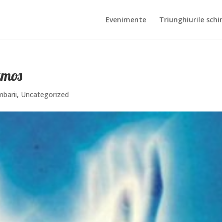
Evenimente
Triunghiurile schi
tmos
mbarii
,
Uncategorized