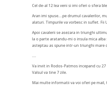
Cel de-al 12 lea veni si imi oferi o sfera bl
Aran imi spuse….pe drumul cavalerilor, mult
alaturi. Timpurile va vorbesc in suflet. Fii
Apoi cavalerii se asezara in triunghi ultimu
la o parte aratandu-mi o insula mica alba 
asteptau as spune intr-un triunghi mare d
….
Va invit in Rodos-Patmos incepand cu 27 i
Valsul va tine 7 zile.
Mai multe informatii va voi oferi pe mai