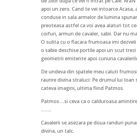
de zbor dupa ce vei fi intrat pe Cale. AraN
apoi un zero. Cand te vei intoarce Acasa, a
conduse in sala armelor de lumina spunan
preoteasa astfel ca voi avea alaturi tot cee
coifuri, armuri de cavaler, sabii. Dar nu m
O sulita cu o flacara frumoasa imi dezveli
o sabie deschise portile apoi un scut trezi 
geometrii emitente apoi cununa cavaleri
De undeva din spatele meu caluti frumosi t
raurire divina straluci: Pe drumul lui Ioan 
cateva imagini, ultima fiind Patmos.
Patmos….si ceva ca o calduroasa amintire
……..
Cavalerii se asezara pe doua randuri punan
divina, un talc.