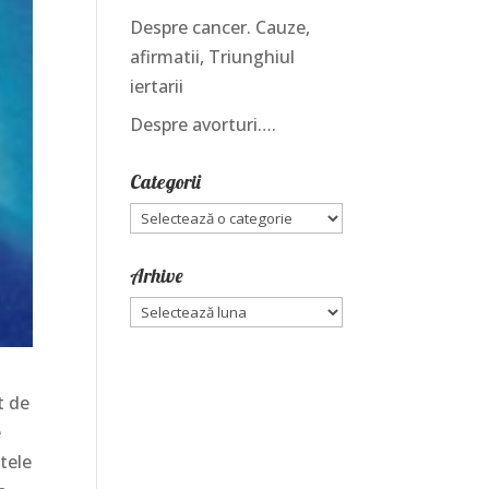
Despre cancer. Cauze,
afirmatii, Triunghiul
iertarii
Despre avorturi….
Categorii
Categorii
Arhive
Arhive
t de
e
ntele