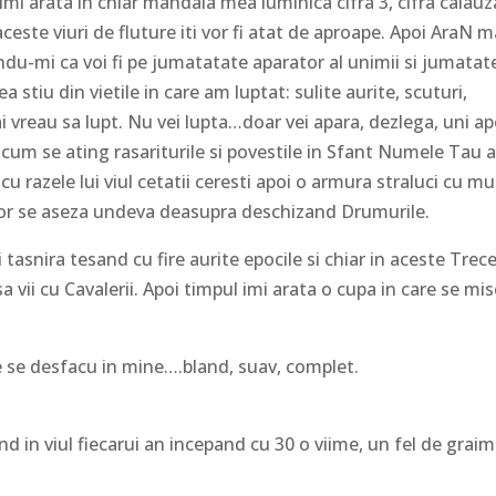
 imi arata in chiar mandala mea luminica cifra 3, cifra calauz
ceste viuri de fluture iti vor fi atat de aproape. Apoi AraN 
du-mi ca voi fi pe jumatatate aparator al unimii si jumatat
a stiu din vietile in care am luptat: sulite aurite, scuturi,
ai vreau sa lupt. Nu vei lupta…doar vei apara, dezlega, uni ap
 cum se ating rasariturile si povestile in Sfant Numele Tau 
cu razele lui viul cetatii ceresti apoi o armura straluci cu mu
lor se aseza undeva deasupra deschizand Drumurile.
asnira tesand cu fire aurite epocile si chiar in aceste Trece
sa vii cu Cavalerii. Apoi timpul imi arata o cupa in care se mi
 se desfacu in mine….bland, suav, complet.
d in viul fiecarui an incepand cu 30 o viime, un fel de grai