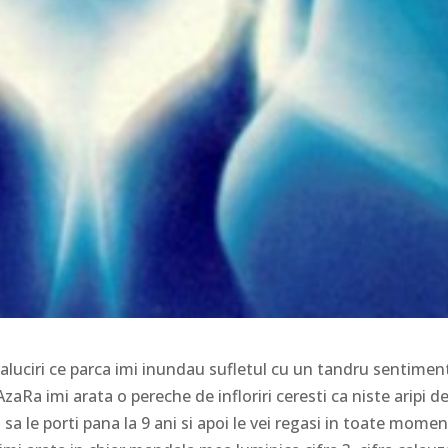
traluciri ce parca imi inundau sufletul cu un tandru sentimen
zaRa imi arata o pereche de infloriri ceresti ca niste aripi d
 sa le porti pana la 9 ani si apoi le vei regasi in toate mome