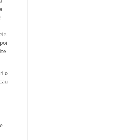
a
ma
e
ele.
apoi
lte
ri o
scau
me