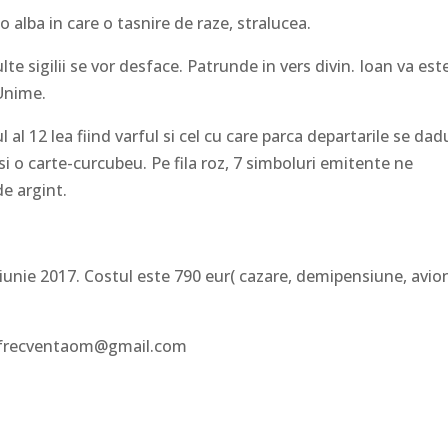
eo alba in care o tasnire de raze, stralucea.
e sigilii se vor desface. Patrunde in vers divin. Ioan va est
 Unime.
l al 12 lea fiind varful si cel cu care parca departarile se dad
si o carte-curcubeu. Pe fila roz, 7 simboluri emitente ne
e argint.
unie 2017. Costul este 790 eur( cazare, demipensiune, avion
l, frecventaom@gmail.com