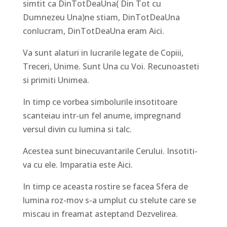
simtit ca DinTotDeaUna( Din Tot cu
Dumnezeu Una)ne stiam, DinTotDeaUna
conlucram, DinTotDeaUna eram Aici.
Va sunt alaturi in lucrarile legate de Copiii,
Treceri, Unime. Sunt Una cu Voi. Recunoasteti
si primiti Unimea.
In timp ce vorbea simbolurile insotitoare
scanteiau intr-un fel anume, impregnand
versul divin cu lumina si talc.
Acestea sunt binecuvantarile Cerului. Insotiti-
va cu ele. Imparatia este Aici.
In timp ce aceasta rostire se facea Sfera de
lumina roz-mov s-a umplut cu stelute care se
miscau in freamat asteptand Dezvelirea.