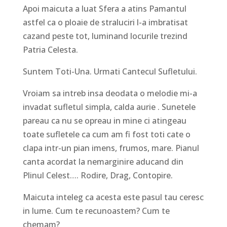
Apoi maicuta a luat Sfera a atins Pamantul
astfel ca o ploaie de straluciri l-a imbratisat
cazand peste tot, luminand locurile trezind
Patria Celesta.
Suntem Toti-Una. Urmati Cantecul Sufletului.
Vroiam sa intreb insa deodata o melodie mi-a
invadat sufletul simpla, calda aurie . Sunetele
pareau ca nu se opreau in mine ci atingeau
toate sufletele ca cum am fi fost toti cate o
clapa intr-un pian imens, frumos, mare. Pianul
canta acordat la nemarginire aducand din
Plinul Celest…. Rodire, Drag, Contopire.
Maicuta inteleg ca acesta este pasul tau ceresc
in lume. Cum te recunoastem? Cum te
chemam?