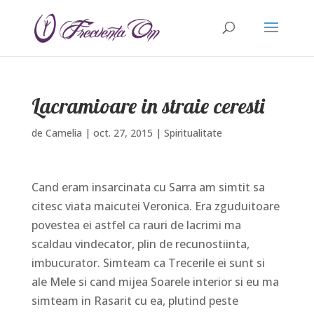
Lacramioare in straie ceresti
de
Camelia
|
oct. 27, 2015
|
Spiritualitate
Cand eram insarcinata cu Sarra am simtit sa
citesc viata maicutei Veronica. Era zguduitoare
povestea ei astfel ca rauri de lacrimi ma
scaldau vindecator, plin de recunostiinta,
imbucurator. Simteam ca Trecerile ei sunt si
ale Mele si cand mijea Soarele interior si eu ma
simteam in Rasarit cu ea, plutind peste