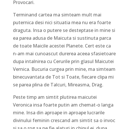
Provocari.
Terminand cartea ma simteam mult mai
puternica desi nici situatia mea nu era foarte
draguta. Insa o putere se desteptase in mine si
ea parea adusa de Maicuta si sustinuta parca
de toate Maicile acestei Planete. Cert este ca
n-am mai cunoascut durerea aceea sfasietoare
dupa intalnirea cu Cerurile prin glasul Maicutei
Vernica. Bucuria curgea prin mine, ma simteam
binecuvantata de Tot si Toate, fiecare clipa mi
se parea plina de Talcuri, Mireasma, Drag.
Peste timp am simtit plutirea maicutei
Veronica insa foarte putin am chemat-o langa
mine. Insa din aproape in aproape lucrarile
divinului feminin crescand am simtit sa o invoc
si sa o rog sa ne fie alaturi in chipul ei, dupa